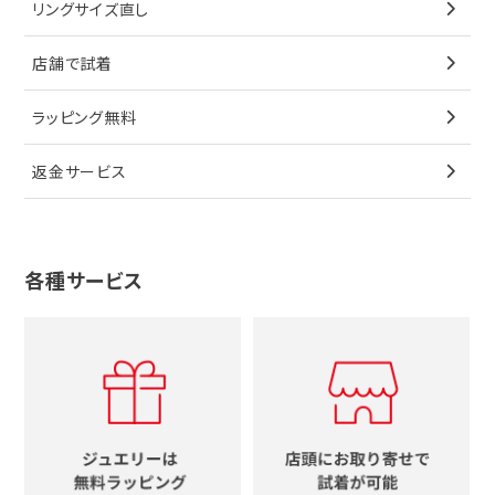
リングサイズ直し
ペンダントトップ
ブレスレット
サングラス
シャネル
カルティエ
星
店舗で試着
ブローチ
ペンダントトップ
シューズ
タグホイヤー
ウノアエレ
リボン
ラッピング無料
その他
ブローチ
香水
カルティエ
4℃
花
返金サービス
ブランドで探す
ノーブランドジュエリーをすべて見る
その他
セイコー
アガット
蛇
ルイヴィトン
ブランドで探す
性別で探す
グッチ
十字架
各種サービス
ティファニー
シャネル
メンズ時計
スタージュエリー
ハート
カルティエ
エルメス
レディース時計
ルイヴィトン
イニシャル
ブルガリ
グッチ
時計をすべて見る
エルメス
馬蹄
グッチ
コーチ
シャネル
鍵