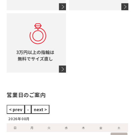
4℃
ブランドアイテムをすべて見る
コーチ
モチーフをすべて見る
ヴァンドーム青山
ロレックス
スタージュエリー
オメガ
アガット
タグホイヤー
ウノアエレ
セイコー
ブランドジュエリーをすべて見る
ブランドをすべて見る
営業日のご案内
2026年08月
日
月
火
水
木
金
土