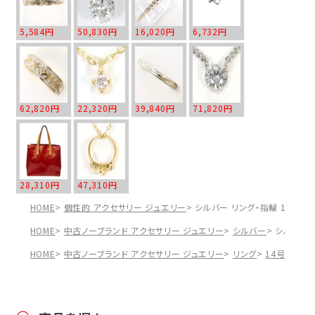
5,584円
50,830円
16,020円
6,732円
62,820円
22,320円
39,840円
71,820円
28,310円
47,310円
HOME
個性的 アクセサリー ジュエリー
シルバー リング・指輪 17号 総
HOME
中古ノーブランド アクセサリー ジュエリー
シルバー
シルバー 
HOME
中古ノーブランド アクセサリー ジュエリー
リング
14号～
シ