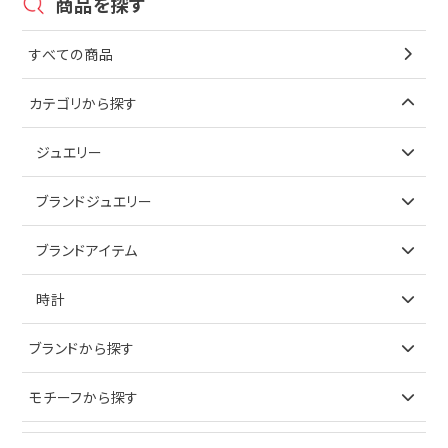
商品を探す
すべての商品
カテゴリから探す
ジュエリー
アイテムで探す
ブランドジュエリー
リング
アイテムで探す
ブランドアイテム
ネックレス
リング
アイテムで探す
時計
ピアス
ネックレス
バッグ
ブランドで探す
ブランドから探す
イヤリング
ピアス
財布
ロレックス
モチーフから探す
ティファニー
ブレスレット
イヤリング
キーケース
オメガ
ブルガリ
猫