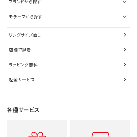
ブランドから探す
イヤリング
ピアス
財布
ロレックス
モチーフから探す
ティファニー
ブレスレット
イヤリング
キーケース
オメガ
ブルガリ
猫
リングサイズ直し
ペンダントトップ
ブレスレット
サングラス
シャネル
カルティエ
星
店舗で試着
ブローチ
ペンダントトップ
シューズ
タグホイヤー
ウノアエレ
リボン
ラッピング無料
その他
ブローチ
香水
カルティエ
4℃
花
返金サービス
ブランドで探す
ノーブランドジュエリーをすべて見る
その他
セイコー
アガット
蛇
ルイヴィトン
ブランドで探す
性別で探す
グッチ
十字架
各種サービス
ティファニー
シャネル
メンズ時計
スタージュエリー
ハート
カルティエ
エルメス
レディース時計
ルイヴィトン
イニシャル