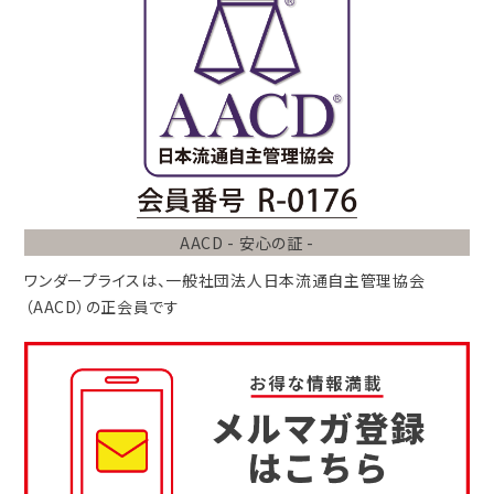
AACD - 安心の証 -
ワンダープライスは、
一般社団法人
日本流通自主管理協会
（AACD）
の正会員です