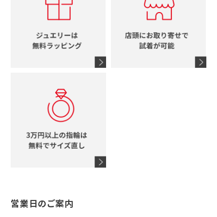
ブルガリ
グッチ
時計をすべて見る
エルメス
馬蹄
グッチ
コーチ
シャネル
鍵
4℃
ブランドアイテムをすべて見る
コーチ
モチーフをすべて見る
ヴァンドーム青山
ロレックス
スタージュエリー
オメガ
アガット
タグホイヤー
ウノアエレ
セイコー
ブランドジュエリーをすべて見る
ブランドをすべて見る
営業日のご案内