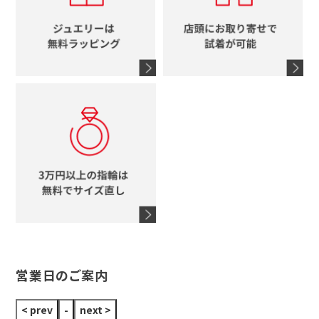
エルメス
馬蹄
グッチ
コーチ
シャネル
鍵
4℃
ブランドアイテムをすべて見る
コーチ
モチーフをすべて見る
ヴァンドーム青山
ロレックス
スタージュエリー
オメガ
アガット
タグホイヤー
ウノアエレ
セイコー
ブランドジュエリーをすべて見る
ブランドをすべて見る
営業日のご案内