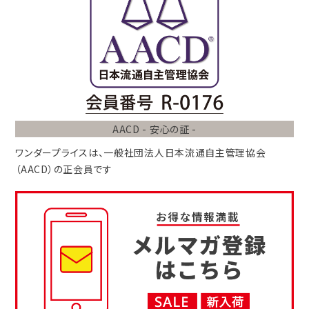
AACD - 安心の証 -
ワンダープライスは、
一般社団法人
日本流通自主管理協会
（AACD）
の正会員です