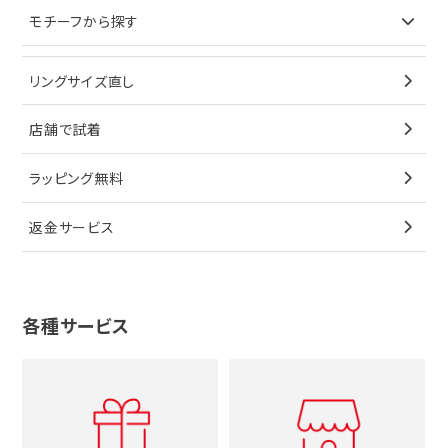
イヤリング
ピアス
財布
ロレックス
モチーフから探す
ティファニー
ブレスレット
イヤリング
キーケース
オメガ
ブルガリ
猫
リングサイズ直し
ペンダントトップ
ブレスレット
サングラス
シャネル
カルティエ
星
店舗で試着
ブローチ
ペンダントトップ
シューズ
タグホイヤー
ウノアエレ
リボン
ラッピング無料
その他
ブローチ
香水
カルティエ
4℃
花
返金サービス
ブランドで探す
ノーブランドジュエリーをすべて見る
その他
セイコー
アガット
蛇
ルイヴィトン
ブランドで探す
性別で探す
グッチ
十字架
各種サービス
ティファニー
シャネル
メンズ時計
スタージュエリー
ハート
カルティエ
エルメス
レディース時計
ルイヴィトン
イニシャル
ブルガリ
グッチ
時計をすべて見る