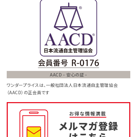
AACD - 安心の証 -
ワンダープライスは、
一般社団法人
日本流通自主管理協会
（AACD）
の正会員です