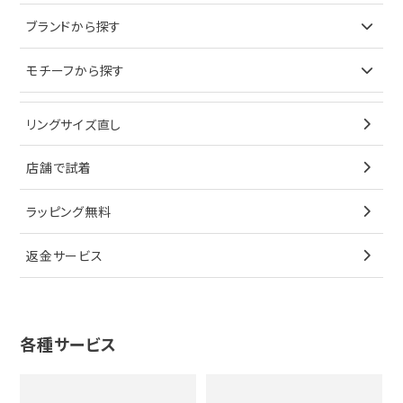
ピアス
ネックレス
バッグ
ブランドで探す
ブランドから探す
イヤリング
ピアス
財布
ロレックス
モチーフから探す
ティファニー
ブレスレット
イヤリング
キーケース
オメガ
ブルガリ
猫
リングサイズ直し
ペンダントトップ
ブレスレット
サングラス
シャネル
カルティエ
星
店舗で試着
ブローチ
ペンダントトップ
シューズ
タグホイヤー
ウノアエレ
リボン
ラッピング無料
その他
ブローチ
香水
カルティエ
4℃
花
返金サービス
ブランドで探す
ノーブランドジュエリーをすべて見る
その他
セイコー
アガット
蛇
ルイヴィトン
ブランドで探す
性別で探す
グッチ
十字架
各種サービス
ティファニー
シャネル
メンズ時計
スタージュエリー
ハート
カルティエ
エルメス
レディース時計