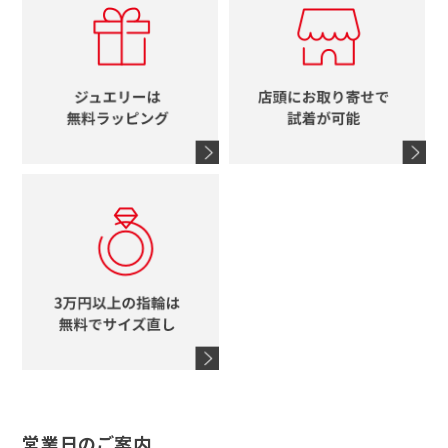
ルイヴィトン
イニシャル
ブルガリ
グッチ
時計をすべて見る
エルメス
馬蹄
グッチ
コーチ
シャネル
鍵
4℃
ブランドアイテムをすべて見る
コーチ
モチーフをすべて見る
ヴァンドーム青山
ロレックス
スタージュエリー
オメガ
アガット
タグホイヤー
ウノアエレ
セイコー
ブランドジュエリーをすべて見る
ブランドをすべて見る
営業日のご案内