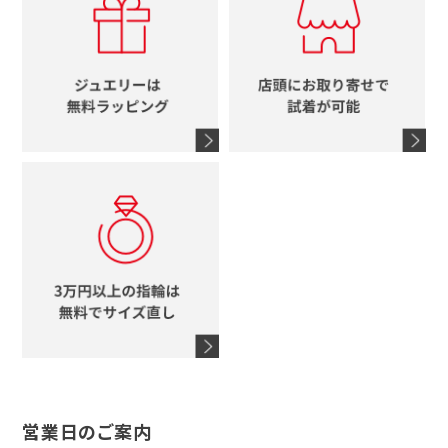
ルイヴィトン
イニシャル
ブルガリ
グッチ
時計をすべて見る
エルメス
馬蹄
グッチ
コーチ
シャネル
鍵
4℃
ブランドアイテムをすべて見る
コーチ
モチーフをすべて見る
ヴァンドーム青山
ロレックス
スタージュエリー
オメガ
アガット
タグホイヤー
ウノアエレ
セイコー
ブランドジュエリーをすべて見る
ブランドをすべて見る
営業日のご案内