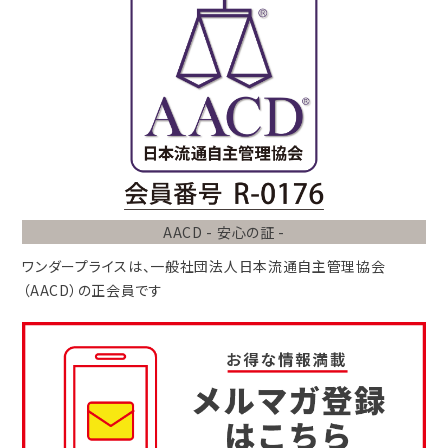
AACD - 安心の証 -
ワンダープライスは、
一般社団法人
日本流通自主管理協会
（AACD）
の正会員です