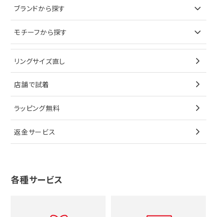
ピアス
ネックレス
バッグ
ブランドで探す
ブランドから探す
イヤリング
ピアス
財布
ロレックス
モチーフから探す
ティファニー
ブレスレット
イヤリング
キーケース
オメガ
ブルガリ
猫
リングサイズ直し
ペンダントトップ
ブレスレット
サングラス
シャネル
カルティエ
星
店舗で試着
ブローチ
ペンダントトップ
シューズ
タグホイヤー
ウノアエレ
リボン
ラッピング無料
その他
ブローチ
香水
カルティエ
4℃
花
返金サービス
ブランドで探す
ノーブランドジュエリーをすべて見る
その他
セイコー
アガット
蛇
ルイヴィトン
ブランドで探す
性別で探す
グッチ
十字架
各種サービス
ティファニー
シャネル
メンズ時計
スタージュエリー
ハート
カルティエ
エルメス
レディース時計