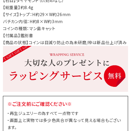
【石目】ダイヤモンド（ct刻印なし）
【総重量】約8.4g
【サイズ】トップ：H約29×W約26mm
バチカン内径：H約8×W約3mm
コインの種類：マン島キャット
【付属品】鑑別書
【商品の状態】コインは目減り防止の為未研磨/枠は新品仕上げ済み
※ご注文前にご確認ください※
・再生ジュエリーの為すべて一点物です
・画面上と実物では多少色具合が異なって見える場合もござい
ます。