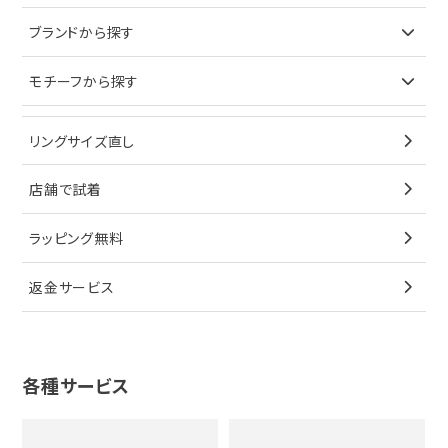
ピアス
ネックレス
バッグ
ブランドで探す
ブランドから探す
イヤリング
ピアス
財布
ロレックス
モチーフから探す
ティファニー
ブレスレット
イヤリング
キーケース
オメガ
ブルガリ
猫
リングサイズ直し
ペンダントトップ
ブレスレット
サングラス
シャネル
カルティエ
星
店舗で試着
ブローチ
ペンダントトップ
シューズ
タグホイヤー
ウノアエレ
リボン
ラッピング無料
その他
ブローチ
香水
カルティエ
4℃
花
返金サービス
ブランドで探す
ノーブランドジュエリーをすべて見る
その他
セイコー
アガット
蛇
ルイヴィトン
ブランドで探す
性別で探す
グッチ
十字架
各種サービス
ティファニー
シャネル
メンズ時計
スタージュエリー
ハート
カルティエ
エルメス
レディース時計