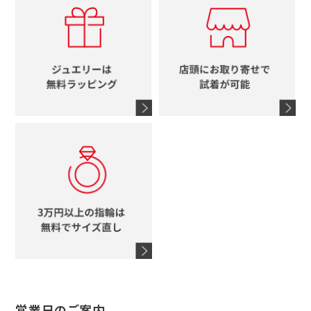
ルイヴィトン
イニシャル
ブルガリ
グッチ
時計をすべて見る
エルメス
馬蹄
グッチ
コーチ
シャネル
鍵
4℃
ブランドアイテムをすべて見る
コーチ
モチーフをすべて見る
ヴァンドーム青山
ロレックス
スタージュエリー
オメガ
アガット
タグホイヤー
ウノアエレ
セイコー
ブランドジュエリーをすべて見る
ブランドをすべて見る
営業日のご案内