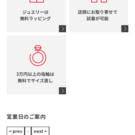
エルメス
馬蹄
グッチ
コーチ
シャネル
鍵
4℃
ブランドアイテムをすべて見る
コーチ
モチーフをすべて見る
ヴァンドーム青山
ロレックス
スタージュエリー
オメガ
アガット
タグホイヤー
ウノアエレ
セイコー
ブランドジュエリーをすべて見る
ブランドをすべて見る
営業日のご案内