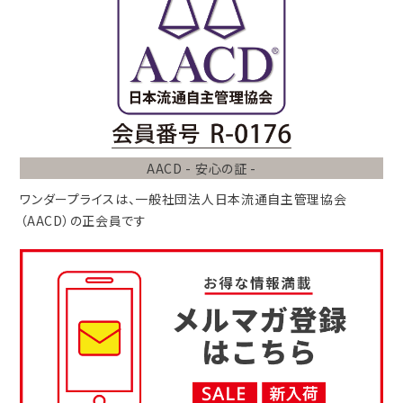
AACD - 安心の証 -
ワンダープライスは、
一般社団法人
日本流通自主管理協会
（AACD）
の正会員です