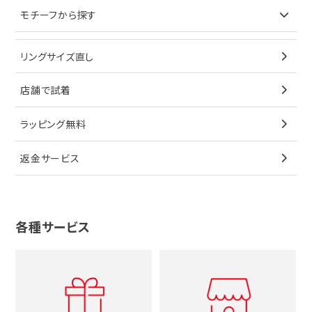
イヤリング
ピアス
財布
ロレックス
モチーフから探す
ティファニー
ブレスレット
イヤリング
キーケース
オメガ
ブルガリ
猫
リングサイズ直し
ペンダントトップ
ブレスレット
サングラス
シャネル
カルティエ
星
店舗で試着
ブローチ
ペンダントトップ
シューズ
タグホイヤー
ウノアエレ
リボン
ラッピング無料
その他
ブローチ
香水
カルティエ
4℃
花
返金サービス
ブランドで探す
ノーブランドジュエリーをすべて見る
その他
セイコー
アガット
蛇
ルイヴィトン
ブランドで探す
性別で探す
グッチ
十字架
各種サービス
ティファニー
シャネル
メンズ時計
スタージュエリー
ハート
カルティエ
エルメス
レディース時計
ルイヴィトン
イニシャル
ブルガリ
グッチ
時計をすべて見る