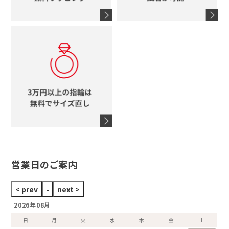
4℃
ブランドアイテムをすべて見る
コーチ
モチーフをすべて見る
ヴァンドーム青山
ロレックス
スタージュエリー
オメガ
アガット
タグホイヤー
ウノアエレ
セイコー
ブランドジュエリーをすべて見る
ブランドをすべて見る
営業日のご案内
2026年08月
日
月
火
水
木
金
土