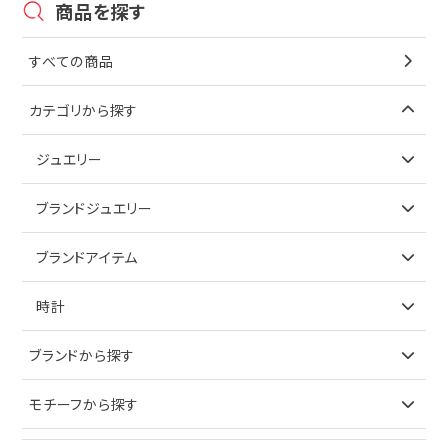
商品を探す
すべての商品
カテゴリから探す
ジュエリー
アイテムで探す
ブランドジュエリー
リング
アイテムで探す
ブランドアイテム
ネックレス
リング
アイテムで探す
時計
ピアス
ネックレス
バッグ
ブランドで探す
ブランドから探す
イヤリング
ピアス
財布
ロレックス
モチーフから探す
ティファニー
ブレスレット
イヤリング
キーケース
オメガ