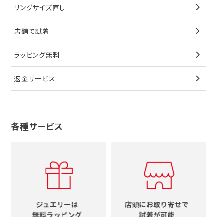
ブルガリ
猫
リングサイズ直し
ペンダントトップ
ブレスレット
サングラス
シャネル
カルティエ
星
店舗で試着
ブローチ
ペンダントトップ
シューズ
タグホイヤー
ウノアエレ
リボン
ラッピング無料
その他
ブローチ
香水
カルティエ
4℃
花
返金サービス
ブランドで探す
ノーブランドジュエリーをすべて見る
その他
セイコー
アガット
蛇
ルイヴィトン
ブランドで探す
性別で探す
グッチ
十字架
各種サービス
ティファニー
シャネル
メンズ時計
スタージュエリー
ハート
カルティエ
エルメス
レディース時計
ルイヴィトン
イニシャル
ブルガリ
グッチ
時計をすべて見る
エルメス
馬蹄
グッチ
コーチ
シャネル
鍵