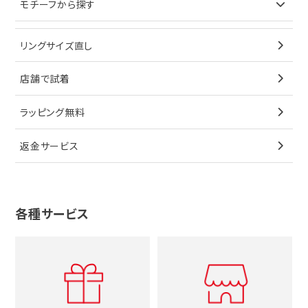
モチーフから探す
ティファニー
ブレスレット
イヤリング
キーケース
オメガ
ブルガリ
猫
リングサイズ直し
ペンダントトップ
ブレスレット
サングラス
シャネル
カルティエ
星
店舗で試着
ブローチ
ペンダントトップ
シューズ
タグホイヤー
ウノアエレ
リボン
ラッピング無料
その他
ブローチ
香水
カルティエ
4℃
花
返金サービス
ブランドで探す
ノーブランドジュエリーをすべて見る
その他
セイコー
アガット
蛇
ルイヴィトン
ブランドで探す
性別で探す
グッチ
十字架
各種サービス
ティファニー
シャネル
メンズ時計
スタージュエリー
ハート
カルティエ
エルメス
レディース時計
ルイヴィトン
イニシャル
ブルガリ
グッチ
時計をすべて見る
エルメス
馬蹄