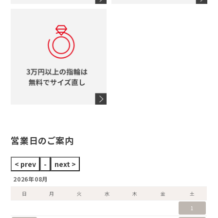
コーチ
モチーフをすべて見る
ヴァンドーム青山
ロレックス
スタージュエリー
オメガ
アガット
タグホイヤー
ウノアエレ
セイコー
ブランドジュエリーをすべて見る
ブランドをすべて見る
営業日のご案内
2026年08月
日
月
火
水
木
金
土
1