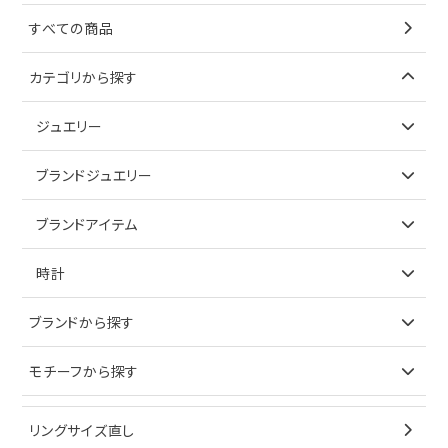
すべての商品
カテゴリから探す
ジュエリー
アイテムで探す
ブランドジュエリー
リング
アイテムで探す
ブランドアイテム
ネックレス
リング
アイテムで探す
時計
ピアス
ネックレス
バッグ
ブランドで探す
ブランドから探す
イヤリング
ピアス
財布
ロレックス
モチーフから探す
ティファニー
ブレスレット
イヤリング
キーケース
オメガ
ブルガリ
猫
リングサイズ直し