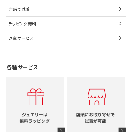
ペンダントトップ
ブレスレット
サングラス
シャネル
カルティエ
星
店舗で試着
ブローチ
ペンダントトップ
シューズ
タグホイヤー
ウノアエレ
リボン
ラッピング無料
その他
ブローチ
香水
カルティエ
4℃
花
返金サービス
ブランドで探す
ノーブランドジュエリーをすべて見る
その他
セイコー
アガット
蛇
ルイヴィトン
ブランドで探す
性別で探す
グッチ
十字架
各種サービス
ティファニー
シャネル
メンズ時計
スタージュエリー
ハート
カルティエ
エルメス
レディース時計
ルイヴィトン
イニシャル
ブルガリ
グッチ
時計をすべて見る
エルメス
馬蹄
グッチ
コーチ
シャネル
鍵
4℃
ブランドアイテムをすべて見る