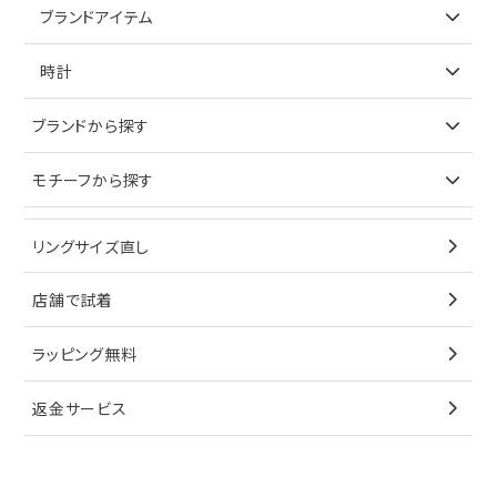
アイテムで探す
ブランドアイテム
ネックレス
リング
アイテムで探す
時計
ピアス
ネックレス
バッグ
ブランドで探す
ブランドから探す
イヤリング
ピアス
財布
ロレックス
モチーフから探す
ティファニー
ブレスレット
イヤリング
キーケース
オメガ
ブルガリ
猫
リングサイズ直し
ペンダントトップ
ブレスレット
サングラス
シャネル
カルティエ
星
店舗で試着
ブローチ
ペンダントトップ
シューズ
タグホイヤー
ウノアエレ
リボン
ラッピング無料
その他
ブローチ
香水
カルティエ
4℃
花
返金サービス
ブランドで探す
ノーブランドジュエリーをすべて見る
その他
セイコー
アガット
蛇
ルイヴィトン
ブランドで探す
性別で探す