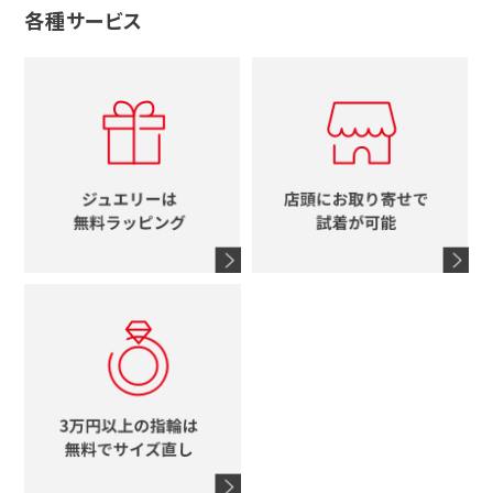
グッチ
十字架
各種サービス
ティファニー
シャネル
メンズ時計
スタージュエリー
ハート
カルティエ
エルメス
レディース時計
ルイヴィトン
イニシャル
ブルガリ
グッチ
時計をすべて見る
エルメス
馬蹄
グッチ
コーチ
シャネル
鍵
4℃
ブランドアイテムをすべて見る
コーチ
モチーフをすべて見る
ヴァンドーム青山
ロレックス
スタージュエリー
オメガ
アガット
タグホイヤー
ウノアエレ