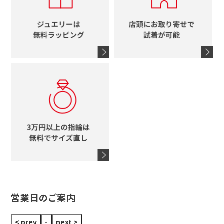
エルメス
馬蹄
グッチ
コーチ
シャネル
鍵
4℃
ブランドアイテムをすべて見る
コーチ
モチーフをすべて見る
ヴァンドーム青山
ロレックス
スタージュエリー
オメガ
アガット
タグホイヤー
ウノアエレ
セイコー
ブランドジュエリーをすべて見る
ブランドをすべて見る
営業日のご案内