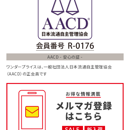
AACD - 安心の証 -
ワンダープライスは、
一般社団法人
日本流通自主管理協会
（AACD）
の正会員です