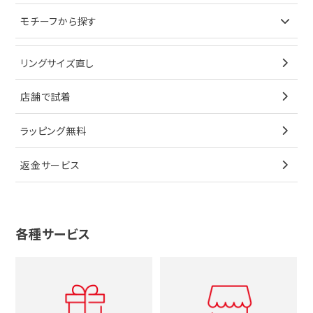
イヤリング
ピアス
財布
ロレックス
モチーフから探す
ティファニー
ブレスレット
イヤリング
キーケース
オメガ
ブルガリ
猫
リングサイズ直し
ペンダントトップ
ブレスレット
サングラス
シャネル
カルティエ
星
店舗で試着
ブローチ
ペンダントトップ
シューズ
タグホイヤー
ウノアエレ
リボン
ラッピング無料
その他
ブローチ
香水
カルティエ
4℃
花
返金サービス
ブランドで探す
ノーブランドジュエリーをすべて見る
その他
セイコー
アガット
蛇
ルイヴィトン
ブランドで探す
性別で探す
グッチ
十字架
各種サービス
ティファニー
シャネル
メンズ時計
スタージュエリー
ハート
カルティエ
エルメス
レディース時計
ルイヴィトン
イニシャル
ブルガリ
グッチ
時計をすべて見る