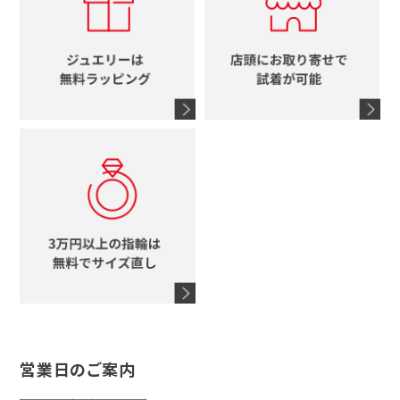
ブルガリ
グッチ
時計をすべて見る
エルメス
馬蹄
グッチ
コーチ
シャネル
鍵
4℃
ブランドアイテムをすべて見る
コーチ
モチーフをすべて見る
ヴァンドーム青山
ロレックス
スタージュエリー
オメガ
アガット
タグホイヤー
ウノアエレ
セイコー
ブランドジュエリーをすべて見る
ブランドをすべて見る
営業日のご案内