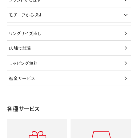
イヤリング
ピアス
財布
ロレックス
モチーフから探す
ティファニー
ブレスレット
イヤリング
キーケース
オメガ
ブルガリ
猫
リングサイズ直し
ペンダントトップ
ブレスレット
サングラス
シャネル
カルティエ
星
店舗で試着
ブローチ
ペンダントトップ
シューズ
タグホイヤー
ウノアエレ
リボン
ラッピング無料
その他
ブローチ
香水
カルティエ
4℃
花
返金サービス
ブランドで探す
ノーブランドジュエリーをすべて見る
その他
セイコー
アガット
蛇
ルイヴィトン
ブランドで探す
性別で探す
グッチ
十字架
各種サービス
ティファニー
シャネル
メンズ時計
スタージュエリー
ハート
カルティエ
エルメス
レディース時計
ルイヴィトン
イニシャル