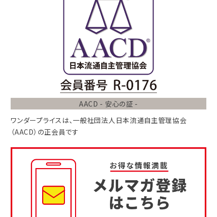
AACD - 安心の証 -
ワンダープライスは、
一般社団法人
日本流通自主管理協会
（AACD）
の正会員です