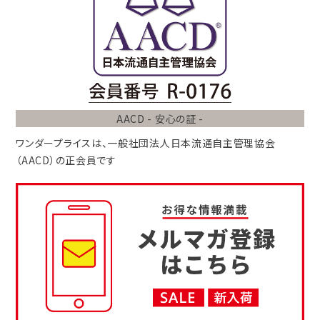
AACD - 安心の証 -
ワンダープライスは、
一般社団法人
日本流通自主管理協会
（AACD）
の正会員です