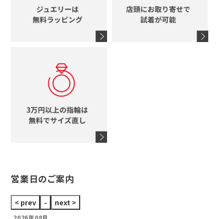
グッチ
コーチ
シャネル
鍵
4℃
ブランドアイテムをすべて見る
コーチ
モチーフをすべて見る
ヴァンドーム青山
ロレックス
スタージュエリー
オメガ
アガット
タグホイヤー
ウノアエレ
セイコー
ブランドジュエリーをすべて見る
ブランドをすべて見る
営業日のご案内
2026年08月