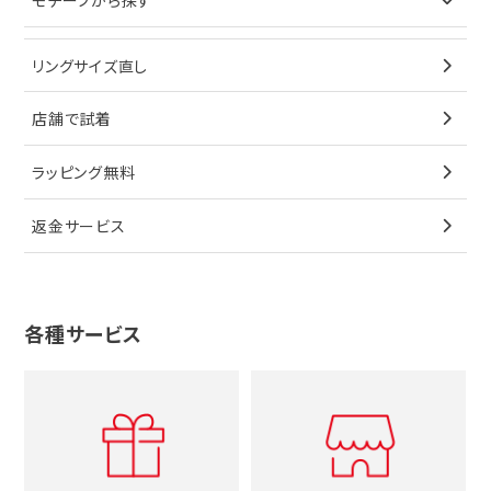
モチーフから探す
ティファニー
ブレスレット
イヤリング
キーケース
オメガ
ブルガリ
猫
リングサイズ直し
ペンダントトップ
ブレスレット
サングラス
シャネル
カルティエ
星
店舗で試着
ブローチ
ペンダントトップ
シューズ
タグホイヤー
ウノアエレ
リボン
ラッピング無料
その他
ブローチ
香水
カルティエ
4℃
花
返金サービス
ブランドで探す
ノーブランドジュエリーをすべて見る
その他
セイコー
アガット
蛇
ルイヴィトン
ブランドで探す
性別で探す
グッチ
十字架
各種サービス
ティファニー
シャネル
メンズ時計
スタージュエリー
ハート
カルティエ
エルメス
レディース時計
ルイヴィトン
イニシャル
ブルガリ
グッチ
時計をすべて見る
エルメス
馬蹄