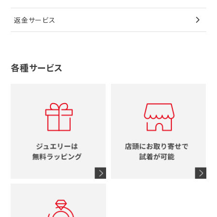
その他
ブローチ
香水
カルティエ
4℃
花
返金サービス
ブランドで探す
ノーブランドジュエリーをすべて見る
その他
セイコー
アガット
蛇
ルイヴィトン
ブランドで探す
性別で探す
グッチ
十字架
各種サービス
ティファニー
シャネル
メンズ時計
スタージュエリー
ハート
カルティエ
エルメス
レディース時計
ルイヴィトン
イニシャル
ブルガリ
グッチ
時計をすべて見る
エルメス
馬蹄
グッチ
コーチ
シャネル
鍵
4℃
ブランドアイテムをすべて見る
コーチ
モチーフをすべて見る
ヴァンドーム青山
ロレックス
スタージュエリー