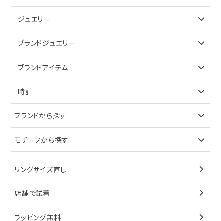
ジュエリー
アイテムで探す
ブランドジュエリー
リング
アイテムで探す
ブランドアイテム
ネックレス
リング
アイテムで探す
時計
ピアス
ネックレス
バッグ
ブランドで探す
ブランドから探す
イヤリング
ピアス
財布
ロレックス
モチーフから探す
ティファニー
ブレスレット
イヤリング
キーケース
オメガ
ブルガリ
猫
リングサイズ直し
ペンダントトップ
ブレスレット
サングラス
シャネル
カルティエ
星
店舗で試着
ブローチ
ペンダントトップ
シューズ
タグホイヤー
ウノアエレ
リボン
ラッピング無料