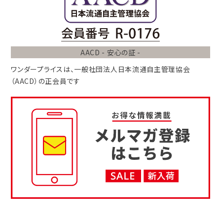
AACD - 安心の証 -
ワンダープライスは、
一般社団法人
日本流通自主管理協会
（AACD）
の正会員です