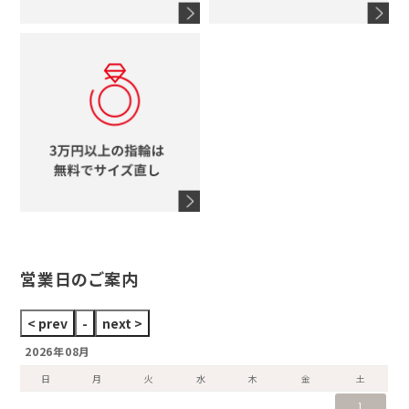
コーチ
モチーフをすべて見る
ヴァンドーム青山
ロレックス
スタージュエリー
オメガ
アガット
タグホイヤー
ウノアエレ
セイコー
ブランドジュエリーをすべて見る
ブランドをすべて見る
営業日のご案内
2026年08月
日
月
火
水
木
金
土
1