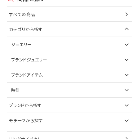
すべての商品
カテゴリから探す
ジュエリー
アイテムで探す
ブランドジュエリー
リング
アイテムで探す
ブランドアイテム
ネックレス
リング
アイテムで探す
時計
ピアス
ネックレス
バッグ
ブランドで探す
ブランドから探す
イヤリング
ピアス
財布
ロレックス
モチーフから探す
ティファニー
ブレスレット
イヤリング
キーケース
オメガ
ブルガリ
猫
リングサイズ直し