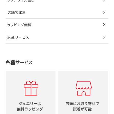
ペンダントトップ
ブレスレット
サングラス
シャネル
カルティエ
星
店舗で試着
ブローチ
ペンダントトップ
シューズ
タグホイヤー
ウノアエレ
リボン
ラッピング無料
その他
ブローチ
香水
カルティエ
4℃
花
返金サービス
ブランドで探す
ノーブランドジュエリーをすべて見る
その他
セイコー
アガット
蛇
ルイヴィトン
ブランドで探す
性別で探す
グッチ
十字架
各種サービス
ティファニー
シャネル
メンズ時計
スタージュエリー
ハート
カルティエ
エルメス
レディース時計
ルイヴィトン
イニシャル
ブルガリ
グッチ
時計をすべて見る
エルメス
馬蹄
グッチ
コーチ
シャネル
鍵
4℃
ブランドアイテムをすべて見る