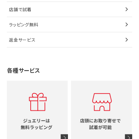
ペンダントトップ
ブレスレット
サングラス
シャネル
カルティエ
星
店舗で試着
ブローチ
ペンダントトップ
シューズ
タグホイヤー
ウノアエレ
リボン
ラッピング無料
その他
ブローチ
香水
カルティエ
4℃
花
返金サービス
ブランドで探す
ノーブランドジュエリーをすべて見る
その他
セイコー
アガット
蛇
ルイヴィトン
ブランドで探す
性別で探す
グッチ
十字架
各種サービス
ティファニー
シャネル
メンズ時計
スタージュエリー
ハート
カルティエ
エルメス
レディース時計
ルイヴィトン
イニシャル
ブルガリ
グッチ
時計をすべて見る
エルメス
馬蹄
グッチ
コーチ
シャネル
鍵
4℃
ブランドアイテムをすべて見る