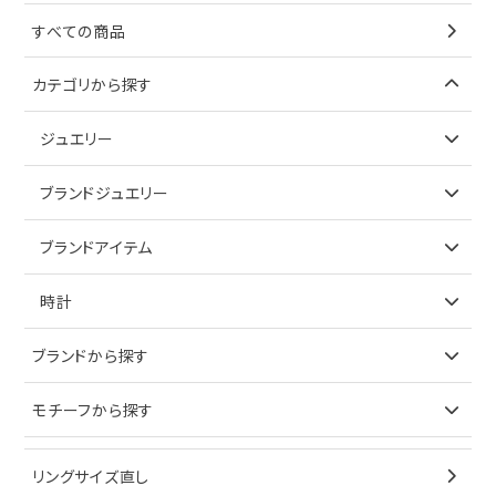
すべての商品
カテゴリから探す
ジュエリー
アイテムで探す
ブランドジュエリー
リング
アイテムで探す
ブランドアイテム
ネックレス
リング
アイテムで探す
時計
ピアス
ネックレス
バッグ
ブランドで探す
ブランドから探す
イヤリング
ピアス
財布
ロレックス
モチーフから探す
ティファニー
ブレスレット
イヤリング
キーケース
オメガ
ブルガリ
猫
リングサイズ直し