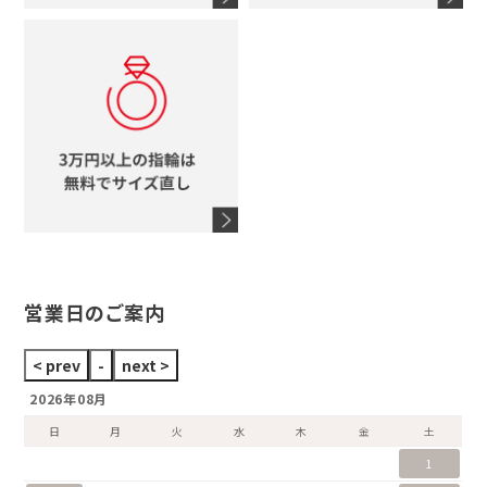
コーチ
モチーフをすべて見る
ヴァンドーム青山
ロレックス
スタージュエリー
オメガ
アガット
タグホイヤー
ウノアエレ
セイコー
ブランドジュエリーをすべて見る
ブランドをすべて見る
営業日のご案内
2026年08月
日
月
火
水
木
金
土
1