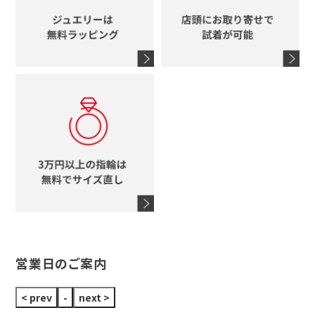
エルメス
馬蹄
グッチ
コーチ
シャネル
鍵
4℃
ブランドアイテムをすべて見る
コーチ
モチーフをすべて見る
ヴァンドーム青山
ロレックス
スタージュエリー
オメガ
アガット
タグホイヤー
ウノアエレ
セイコー
ブランドジュエリーをすべて見る
ブランドをすべて見る
営業日のご案内