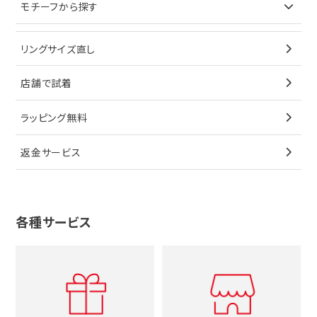
モチーフから探す
ティファニー
ブレスレット
イヤリング
キーケース
オメガ
ブルガリ
猫
リングサイズ直し
ペンダントトップ
ブレスレット
サングラス
シャネル
カルティエ
星
店舗で試着
ブローチ
ペンダントトップ
シューズ
タグホイヤー
ウノアエレ
リボン
ラッピング無料
その他
ブローチ
香水
カルティエ
4℃
花
返金サービス
ブランドで探す
ノーブランドジュエリーをすべて見る
その他
セイコー
アガット
蛇
ルイヴィトン
ブランドで探す
性別で探す
グッチ
十字架
各種サービス
ティファニー
シャネル
メンズ時計
スタージュエリー
ハート
カルティエ
エルメス
レディース時計
ルイヴィトン
イニシャル
ブルガリ
グッチ
時計をすべて見る