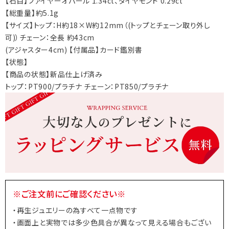
【石目】ファイヤーオパール 1.34ct、ダイヤモンド 0.29ct
【総重量】約5.1g
【サイズ】トップ：H約18×W約12mm（(トップとチェーン取り外し
可)）チェーン：全長 約43cm
(アジャスター4cm) 【付属品】カード鑑別書
【状態】
【商品の状態】新品仕上げ済み
トップ：PT900/プラチナ チェーン：PT850/プラチナ
※ご注文前にご確認ください※
・再生ジュエリーの為すべて一点物です
・画面上と実物では多少色具合が異なって見える場合もござい