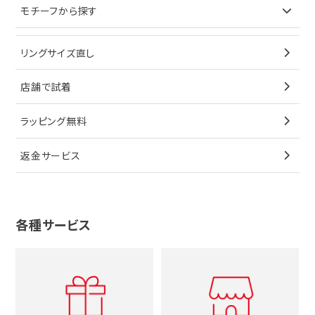
モチーフから探す
ティファニー
ブレスレット
イヤリング
キーケース
オメガ
ブルガリ
猫
リングサイズ直し
ペンダントトップ
ブレスレット
サングラス
シャネル
カルティエ
星
店舗で試着
ブローチ
ペンダントトップ
シューズ
タグホイヤー
ウノアエレ
リボン
ラッピング無料
その他
ブローチ
香水
カルティエ
4℃
花
返金サービス
ブランドで探す
ノーブランドジュエリーをすべて見る
その他
セイコー
アガット
蛇
ルイヴィトン
ブランドで探す
性別で探す
グッチ
十字架
各種サービス
ティファニー
シャネル
メンズ時計
スタージュエリー
ハート
カルティエ
エルメス
レディース時計
ルイヴィトン
イニシャル
ブルガリ
グッチ
時計をすべて見る