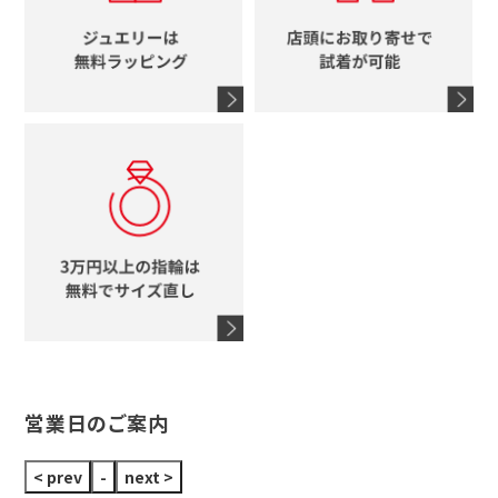
エルメス
馬蹄
グッチ
コーチ
シャネル
鍵
4℃
ブランドアイテムをすべて見る
コーチ
モチーフをすべて見る
ヴァンドーム青山
ロレックス
スタージュエリー
オメガ
アガット
タグホイヤー
ウノアエレ
セイコー
ブランドジュエリーをすべて見る
ブランドをすべて見る
営業日のご案内