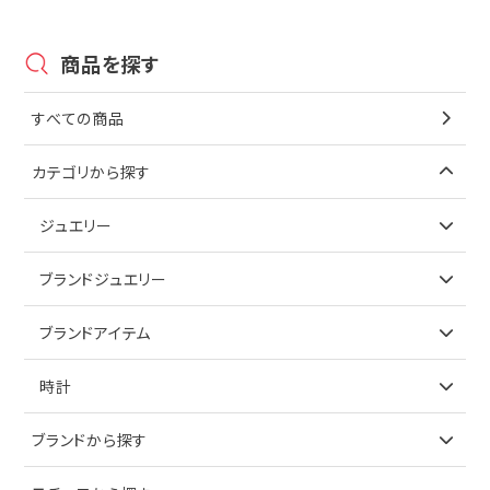
商品を探す
すべての商品
カテゴリから探す
ジュエリー
アイテムで探す
ブランドジュエリー
リング
アイテムで探す
ブランドアイテム
ネックレス
リング
アイテムで探す
時計
ピアス
ネックレス
バッグ
ブランドで探す
ブランドから探す
イヤリング
ピアス
財布
ロレックス