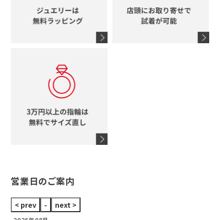
グッチ
コーチ
シャネル
鍵
4℃
ブランドアイテムをすべて見る
コーチ
モチーフをすべて見る
ヴァンドーム青山
ロレックス
スタージュエリー
オメガ
アガット
タグホイヤー
ウノアエレ
セイコー
ブランドジュエリーをすべて見る
ブランドをすべて見る
営業日のご案内
2026年08月