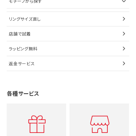
モチーフから探す
ティファニー
ブレスレット
イヤリング
キーケース
オメガ
ブルガリ
猫
リングサイズ直し
ペンダントトップ
ブレスレット
サングラス
シャネル
カルティエ
星
店舗で試着
ブローチ
ペンダントトップ
シューズ
タグホイヤー
ウノアエレ
リボン
ラッピング無料
その他
ブローチ
香水
カルティエ
4℃
花
返金サービス
ブランドで探す
ノーブランドジュエリーをすべて見る
その他
セイコー
アガット
蛇
ルイヴィトン
ブランドで探す
性別で探す
グッチ
十字架
各種サービス
ティファニー
シャネル
メンズ時計
スタージュエリー
ハート
カルティエ
エルメス
レディース時計
ルイヴィトン
イニシャル
ブルガリ
グッチ
時計をすべて見る
エルメス
馬蹄