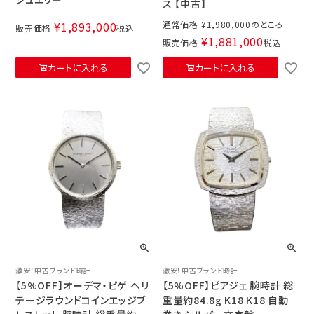
ス 【中古】
¥
1,893,000
通常価格
¥
1,980,000
販売価格
税込
¥
1,881,000
販売価格
税込
カートに入れる
カートに入れる
激安！中古ブランド時計
激安！中古ブランド時計
【5%OFF】オーデマ・ピゲ ヘリ
【5%OFF】ピアジェ 腕時計 総
テージラウンドコインエッジブ
重量約84.8g K18 K18 自動