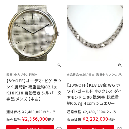
激安！中古ブランド時計
全品新品仕上げ済み！激安中古アクセサリ
ー
【5%OFF】オーデマ・ピゲ ラウ
【10%OFF】K18 18金 WG ホ
ンド 腕時計 総重量約82.1g
ワイトゴールド ネックレス ダイ
K18 K18 自動巻き シルバー文
ヤモンド 1.00 鑑別書 総重量
字盤 メンズ 【中古】
約66.7g 42cm ジュエリー
通常価格
¥
2,480,000
通常価格
¥
2,480,000
¥
2,356,000
¥
2,232,000
販売価格
税込
販売価格
税込