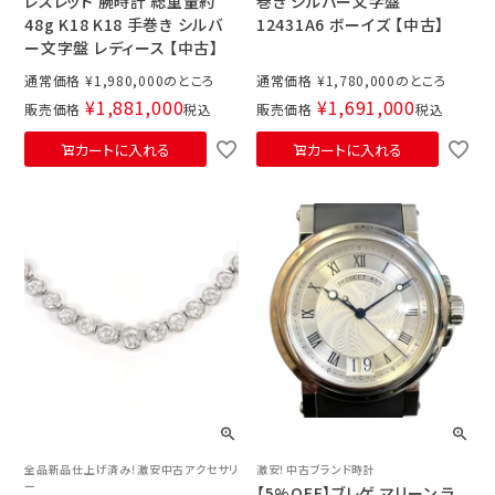
レスレット 腕時計 総重量約
巻き シルバー文字盤
48g K18 K18 手巻き シルバ
12431A6 ボーイズ 【中古】
ー文字盤 レディース 【中古】
通常価格
¥
1,980,000
通常価格
¥
1,780,000
¥
1,881,000
¥
1,691,000
販売価格
税込
販売価格
税込
カートに入れる
カートに入れる
全品新品仕上げ済み！激安中古アクセサリ
激安！中古ブランド時計
ー
【5%OFF】ブレゲ マリーン ラ