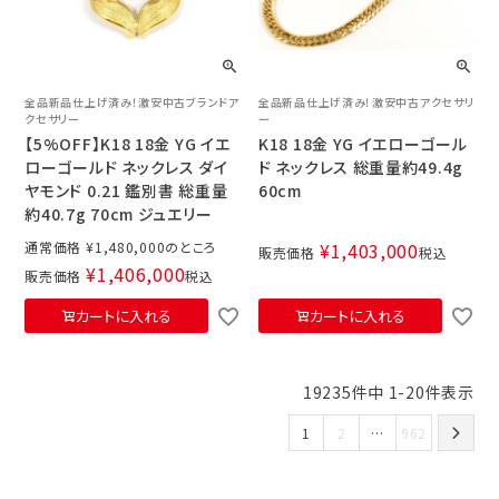
全品新品仕上げ済み！激安中古ブランドア
全品新品仕上げ済み！激安中古アクセサリ
クセサリー
ー
【5%OFF】K18 18金 YG イエ
K18 18金 YG イエローゴール
ローゴールド ネックレス ダイ
ド ネックレス 総重量約49.4g
ヤモンド 0.21 鑑別書 総重量
60cm
約40.7g 70cm ジュエリー
通常価格
¥
1,480,000
¥
1,403,000
販売価格
税込
¥
1,406,000
販売価格
税込
カートに入れる
カートに入れる
19235
件中
1
-
20
件表示
1
2
…
962