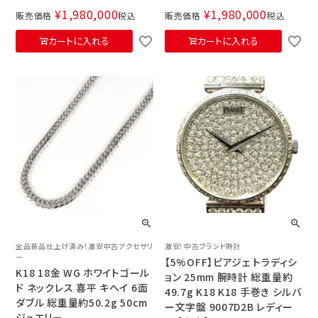
¥
1,980,000
¥
1,980,000
販売価格
税込
販売価格
税込
カートに入れる
カートに入れる
全品新品仕上げ済み！激安中古アクセサリ
激安！中古ブランド時計
ー
【5%OFF】ピアジェ トラディシ
K18 18金 WG ホワイトゴール
ョン 25mm 腕時計 総重量約
ド ネックレス 喜平 キヘイ 6面
49.7g K18 K18 手巻き シルバ
ダブル 総重量約50.2g 50cm
ー文字盤 9007D2B レディー
ジュエリー