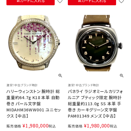
カートに入れる
カートに入れる
激安！中古ブランド時計
激安！中古ブランド時計
ハリーウィンストン 腕時計 総
パネライ ラジオミールカリフォ
重量約64.7g K18 本革 自動
ルニア ブティック限定 腕時計
巻き パール文字盤
総重量約113.0g SS 本革 手
MIDAHM36WW001 ユニセッ
巻き カーキグリーン文字盤
クス 【中古】
PAM01349 メンズ 【中古】
¥
1,980,000
¥
1,980,000
販売価格
税込
販売価格
税込