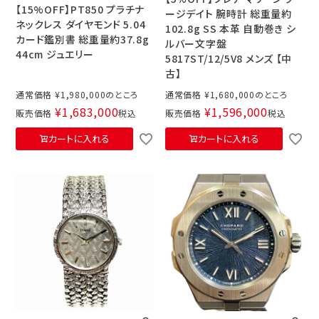
【15%OFF】PT850 プラチナ
ージデイト 腕時計 総重量約
ネックレス ダイヤモンド 5.04
102.8g SS 本革 自動巻き シ
カード鑑別書 総重量約37.8g
ルバー文字盤
44cm ジュエリー
5817ST/12/5V8 メンズ 【中
古】
通常価格
¥
1,980,000
通常価格
¥
1,680,000
¥
1,683,000
¥
1,596,000
販売価格
税込
販売価格
税込
カートに入れる
カートに入れる