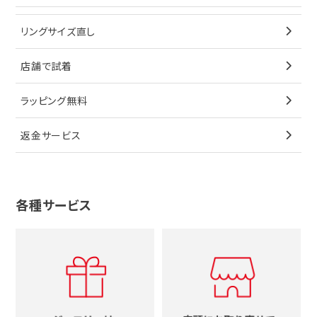
ブレスレット
イヤリング
キーケース
オメガ
ブルガリ
猫
リングサイズ直し
ペンダントトップ
ブレスレット
サングラス
シャネル
カルティエ
星
店舗で試着
ブローチ
ペンダントトップ
シューズ
タグホイヤー
ウノアエレ
リボン
ラッピング無料
その他
ブローチ
香水
カルティエ
4℃
花
返金サービス
ブランドで探す
ノーブランドジュエリーをすべて見る
その他
セイコー
アガット
蛇
ルイヴィトン
ブランドで探す
性別で探す
グッチ
十字架
各種サービス
ティファニー
シャネル
メンズ時計
スタージュエリー
ハート
カルティエ
エルメス
レディース時計
ルイヴィトン
イニシャル
ブルガリ
グッチ
時計をすべて見る
エルメス
馬蹄
グッチ
コーチ