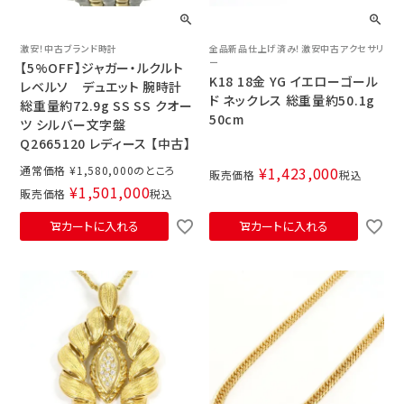
激安！中古ブランド時計
全品新品仕上げ済み！激安中古アクセサリ
ー
【5%OFF】ジャガー・ルクルト
K18 18金 YG イエローゴール
レベルソ デュエット 腕時計
ド ネックレス 総重量約50.1g
総重量約72.9g SS SS クオー
50cm
ツ シルバー文字盤
Q2665120 レディース 【中古】
通常価格
¥
1,580,000
¥
1,423,000
販売価格
税込
¥
1,501,000
販売価格
税込
カートに入れる
カートに入れる