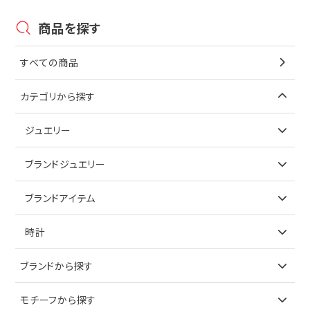
商品を探す
すべての商品
カテゴリから探す
ジュエリー
アイテムで探す
ブランドジュエリー
リング
アイテムで探す
ブランドアイテム
ネックレス
リング
アイテムで探す
時計
ピアス
ネックレス
バッグ
ブランドで探す
ブランドから探す
イヤリング
ピアス
財布
ロレックス
モチーフから探す
ティファニー