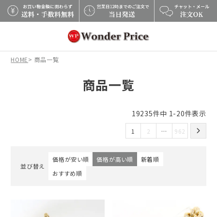
×
HOME
商品一覧
商品一覧
19235
件中
1
-
20
件表示
1
2
…
962
価格が安い順
価格が高い順
新着順
並び替え
おすすめ順