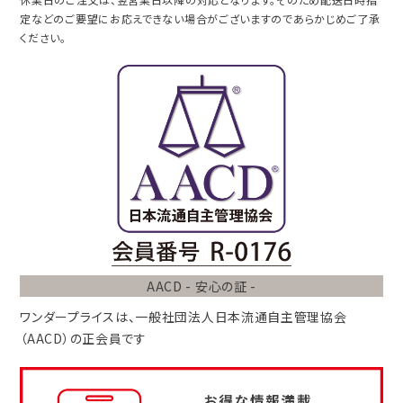
定などのご要望にお応えできない場合がございますのであらかじめご了承
ください。
AACD - 安心の証 -
ワンダープライスは、
一般社団法人
日本流通自主管理協会
（AACD）
の正会員です