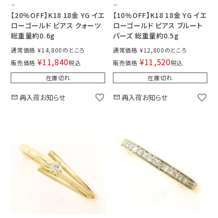
ー
ー
【20%OFF】K18 18金 YG イエ
【10%OFF】K18 18金 YG イエ
ローゴールド ピアス クォーツ
ローゴールド ピアス ブルート
総重量約0.6g
パーズ 総重量約0.5g
通常価格
¥
14,800
通常価格
¥
12,800
¥
11,840
¥
11,520
販売価格
税込
販売価格
税込
在庫切れ
在庫切れ
再入荷お知らせ
再入荷お知らせ