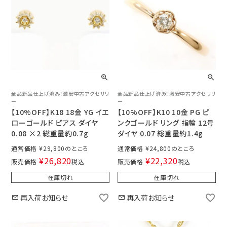
全品新品仕上げ済み！激安中古アクセサリ
全品新品仕上げ済み！激安中古アクセサリ
ー
ー
【10%OFF】K18 18金 YG イエ
【10%OFF】K10 10金 PG ピ
ローゴールド ピアス ダイヤ
ンクゴールド リング 指輪 12号
0.08 ×2 総重量約0.7g
ダイヤ 0.07 総重量約1.4g
通常価格
¥
29,800
通常価格
¥
24,800
¥
26,820
¥
22,320
販売価格
税込
販売価格
税込
在庫切れ
在庫切れ
再入荷お知らせ
再入荷お知らせ