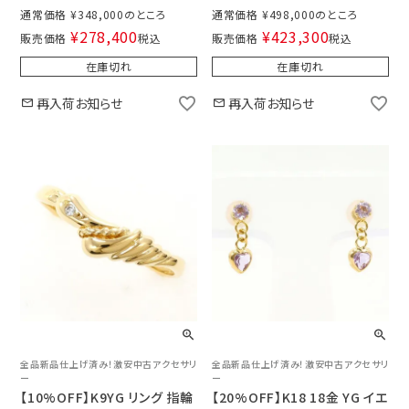
通常価格
¥
348,000
通常価格
¥
498,000
¥
278,400
¥
423,300
販売価格
税込
販売価格
税込
在庫切れ
在庫切れ
再入荷お知らせ
再入荷お知らせ
全品新品仕上げ済み！激安中古アクセサリ
全品新品仕上げ済み！激安中古アクセサリ
ー
ー
【10%OFF】K9YG リング 指輪
【20%OFF】K18 18金 YG イエ