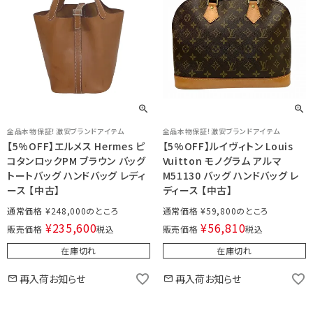
全品本物保証！激安ブランドアイテム
全品本物保証！激安ブランドアイテム
【5%OFF】エルメス Hermes ピ
【5%OFF】ルイヴィトン Louis
コタンロックPM ブラウン バッグ
Vuitton モノグラム アルマ
トートバッグ ハンドバッグ レディ
M51130 バッグ ハンドバッグ レ
ース 【中古】
ディース 【中古】
通常価格
¥
248,000
通常価格
¥
59,800
¥
235,600
¥
56,810
販売価格
税込
販売価格
税込
在庫切れ
在庫切れ
再入荷お知らせ
再入荷お知らせ