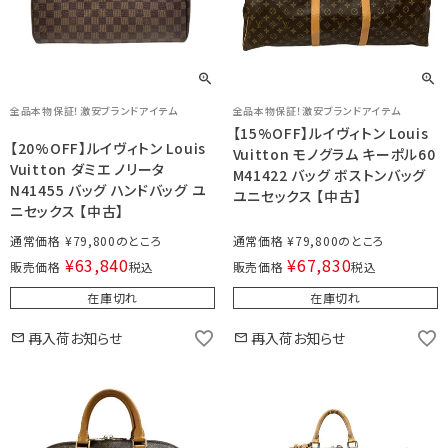
全品本物保証！激安ブランドアイテム
全品本物保証！激安ブランドアイテム
【15%OFF】ルイヴィトン Louis
【20%OFF】ルイヴィトン Louis
Vuitton モノグラム キーポル60
Vuitton ダミエ ノリータ
M41422 バッグ ボストンバッグ
N41455 バッグ ハンドバッグ ユ
ユニセックス 【中古】
ニセックス 【中古】
通常価格
¥
79,800
通常価格
¥
79,800
¥
63,840
¥
67,830
販売価格
税込
販売価格
税込
在庫切れ
在庫切れ
再入荷お知らせ
再入荷お知らせ