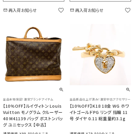
再入荷お知らせ
再入荷お知らせ
全品本物保証！激安ブランドアイテム
全品新品仕上げ済み！激安中古アクセサリー
【10%OFF】ルイヴィトン Louis
【10%OFF】K18 18金 WG ホワ
Vuitton モノグラム クルーザー
イトゴールドPG リング 指輪 11
40 M41139 バッグ ボストンバッ
号 ダイヤ 0.11 総重量約3.1g
グ ユニセックス 【中古】
通常価格
¥
99,800
通常価格
¥
79,800