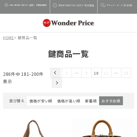
HOME
鍵商品一覧
鍵商品一覧
1
…
9
10
11
…
15
286
件中
181
-
200
件
表示
並び替え
価格が安い順
価格が高い順
新着順
おすすめ順