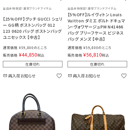
全品本物保証！激安ブランドアイテム
全品本物保証！激安ブランドアイテム
【5%OFF】ルイヴィトン Louis
【25%OFF】グッチ GUCCI シェリ
Vuitton ダミエ ポルト ドキュマ
ー GG柄 ボストンバッグ 012
ン・ヴォワヤージュPM N41466
123 0620 バッグ ボストンバッグ
バッグ ブリーフケース ビジネス
ユニセックス 【中古】
バッグ メンズ 【中古】
通常価格
¥
59,800
通常価格
¥
59,800
¥
44,850
¥
56,810
販売価格
税込
販売価格
税込
在庫切れ
在庫切れ
再入荷お知らせ
再入荷お知らせ