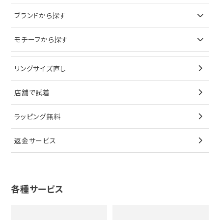
ピアス
ネックレス
バッグ
ブランドで探す
ブランドから探す
イヤリング
ピアス
財布
ロレックス
モチーフから探す
ティファニー
ブレスレット
イヤリング
キーケース
オメガ
ブルガリ
猫
リングサイズ直し
ペンダントトップ
ブレスレット
サングラス
シャネル
カルティエ
星
店舗で試着
ブローチ
ペンダントトップ
シューズ
タグホイヤー
ウノアエレ
リボン
ラッピング無料
その他
ブローチ
香水
カルティエ
4℃
花
返金サービス
ブランドで探す
ノーブランドジュエリーをすべて見る
その他
セイコー
アガット
蛇
ルイヴィトン
ブランドで探す
性別で探す
グッチ
十字架
各種サービス
ティファニー
シャネル
メンズ時計
スタージュエリー
ハート
カルティエ
エルメス
レディース時計