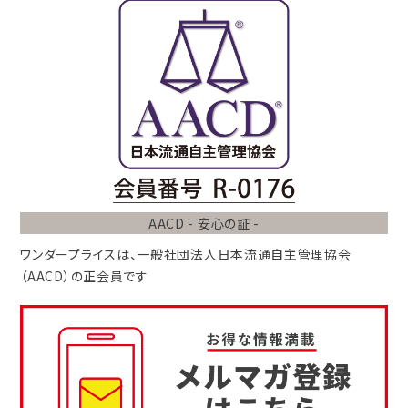
AACD - 安心の証 -
ワンダープライスは、
一般社団法人
日本流通自主管理協会
（AACD）
の正会員です