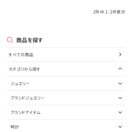
2
件中
1
-
2
件表示
商品を探す
すべての商品
カテゴリから探す
ジュエリー
アイテムで探す
ブランドジュエリー
リング
アイテムで探す
ブランドアイテム
ネックレス
リング
アイテムで探す
時計