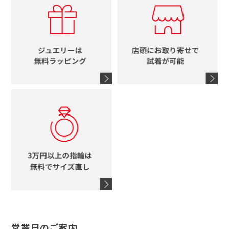
ルイヴィトン
イニシャル
ブルガリ
グッチ
時計をすべて見る
エルメス
馬蹄
グッチ
コーチ
シャネル
鍵
4℃
ブランドアイテムをすべて見る
コーチ
モチーフをすべて見る
ヴァンドーム青山
ロレックス
スタージュエリー
オメガ
アガット
タグホイヤー
ウノアエレ
セイコー
ブランドジュエリーをすべて見る
ブランドをすべて見る
営業日のご案内