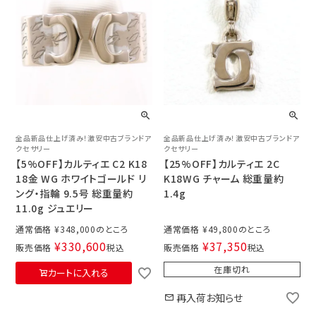
全品新品仕上げ済み！激安中古ブランドア
全品新品仕上げ済み！激安中古ブランドア
クセサリー
クセサリー
【5%OFF】カルティエ C2 K18
【25%OFF】カルティエ 2C
18金 WG ホワイトゴールド リ
K18WG チャーム 総重量約
ング・指輪 9.5号 総重量約
1.4g
11.0g ジュエリー
通常価格
¥
348,000
通常価格
¥
49,800
¥
330,600
¥
37,350
販売価格
税込
販売価格
税込
在庫切れ
カートに入れる
再入荷お知らせ