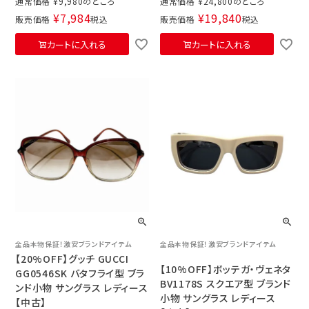
通常価格
¥
9,980
通常価格
¥
24,800
¥
7,984
¥
19,840
販売価格
税込
販売価格
税込
カートに入れる
カートに入れる
全品本物保証！激安ブランドアイテム
全品本物保証！激安ブランドアイテム
【20%OFF】グッチ GUCCI
【10%OFF】ボッテガ・ヴェネタ
GG0546SK バタフライ型 ブラ
BV1178S スクエア型 ブランド
ンド小物 サングラス レディース
小物 サングラス レディース
【中古】