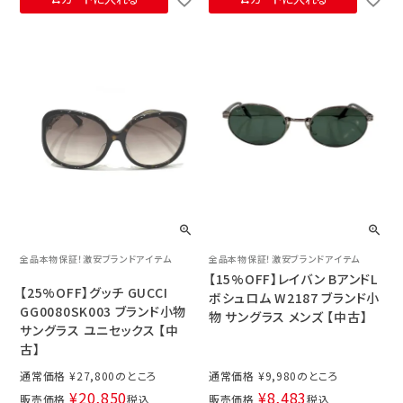
全品本物保証！激安ブランドアイテム
全品本物保証！激安ブランドアイテム
【15%OFF】レイバン BアンドL
【25%OFF】グッチ GUCCI
ボシュロム W2187 ブランド小
GG0080SK003 ブランド小物
物 サングラス メンズ 【中古】
サングラス ユニセックス 【中
古】
通常価格
¥
27,800
通常価格
¥
9,980
¥
20,850
¥
8,483
販売価格
税込
販売価格
税込