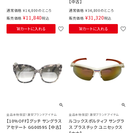
【中古】
通常価格
¥
14,800
通常価格
¥
34,800
¥
11,840
¥
31,320
販売価格
税込
販売価格
税込
カートに入れる
カートに入れる
全品本物保証！激安ブランドアイテム
全品本物保証！激安ブランドアイテム
【10%OFF】グッチ サングラス
ルコックスポルティフ サングラ
アセテート GG0059S 【中古】
ス プラスチック ユニセックス