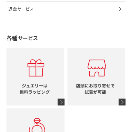
その他
ブローチ
香水
カルティエ
4℃
花
返金サービス
ブランドで探す
ノーブランドジュエリーをすべて見る
その他
セイコー
アガット
蛇
ルイヴィトン
ブランドで探す
性別で探す
グッチ
十字架
各種サービス
ティファニー
シャネル
メンズ時計
スタージュエリー
ハート
カルティエ
エルメス
レディース時計
ルイヴィトン
イニシャル
ブルガリ
グッチ
時計をすべて見る
エルメス
馬蹄
グッチ
コーチ
シャネル
鍵
4℃
ブランドアイテムをすべて見る
コーチ
モチーフをすべて見る
ヴァンドーム青山
ロレックス
スタージュエリー