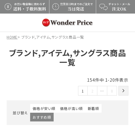
×
HOME
ブランド,アイテム,サングラス商品一覧
ブランド,アイテム,サングラス商品
一覧
154
件中
1
-
20
件表示
1
2
…
8
価格が安い順
価格が高い順
新着順
並び替え
おすすめ順