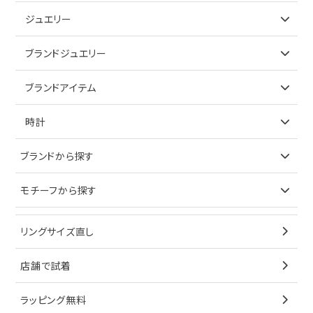
ジュエリー
アイテムで探す
ブランドジュエリー
リング
アイテムで探す
ブランドアイテム
ネックレス
リング
アイテムで探す
時計
ピアス
ネックレス
バッグ
ブランドで探す
ブランドから探す
イヤリング
ピアス
財布
ロレックス
モチーフから探す
ティファニー
ブレスレット
イヤリング
キーケース
オメガ
ブルガリ
猫
リングサイズ直し
ペンダントトップ
ブレスレット
サングラス
シャネル
カルティエ
星
店舗で試着
ブローチ
ペンダントトップ
シューズ
タグホイヤー
ウノアエレ
リボン
ラッピング無料