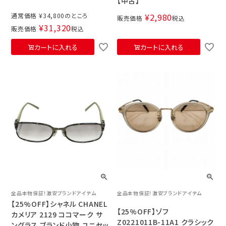
【中古】
通常価格
¥
34,800
¥
2,980
販売価格
税込
¥
31,320
販売価格
税込
カートに入れる
カートに入れる
全品本物保証！激安ブランドアイテム
全品本物保証！激安ブランドアイテム
【25%OFF】シャネル CHANEL
【25%OFF】ゾフ
カメリア 2129 ココマーク サ
Z0221011B-11A1 クラシック
ングラス ブランド小物 ユニセッ