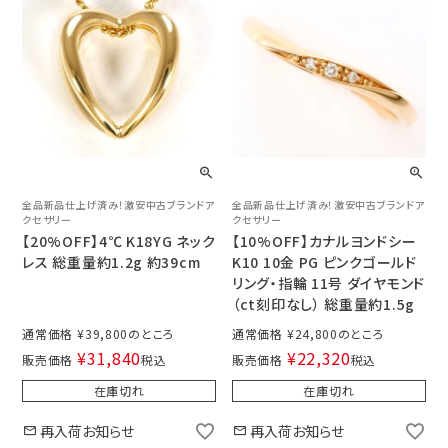
全品新品仕上げ済み！激安中古ブランドア
全品新品仕上げ済み！激安中古ブランドア
クセサリー
クセサリー
【20%OFF】4℃ K18YG ネック
【10%OFF】カナルヨンドシー
レス 総重量約1.2g 約39cm
K10 10金 PG ピンクゴールド
リング・指輪 11号 ダイヤモンド
（ct刻印なし） 総重量約1.5g
通常価格
¥
39,800
通常価格
¥
24,800
¥
31,840
¥
22,320
販売価格
税込
販売価格
税込
在庫切れ
在庫切れ
再入荷お知らせ
再入荷お知らせ