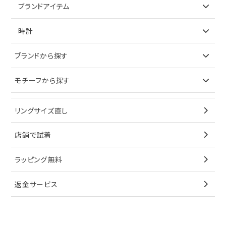
アイテムで探す
ブランドアイテム
ネックレス
リング
アイテムで探す
時計
ピアス
ネックレス
バッグ
ブランドで探す
ブランドから探す
イヤリング
ピアス
財布
ロレックス
モチーフから探す
ティファニー
ブレスレット
イヤリング
キーケース
オメガ
ブルガリ
猫
リングサイズ直し
ペンダントトップ
ブレスレット
サングラス
シャネル
カルティエ
星
店舗で試着
ブローチ
ペンダントトップ
シューズ
タグホイヤー
ウノアエレ
リボン
ラッピング無料
その他
ブローチ
香水
カルティエ
4℃
花
返金サービス
ブランドで探す
ノーブランドジュエリーをすべて見る
その他
セイコー
アガット
蛇
ルイヴィトン
ブランドで探す
性別で探す