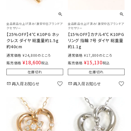
全品新品仕上げ済み！激安中古ブランドア
全品新品仕上げ済み！激安中古ブランドア
クセサリー
クセサリー
【25%OFF】4℃ K10PG ネッ
【15%OFF】カナル4℃ K10PG
クレス ダイヤ 総重量約1.5g
リング 指輪 7号 ダイヤ 総重量
約40cm
約1.1g
通常価格
¥
24,800
通常価格
¥
17,800
¥
18,600
¥
15,130
販売価格
税込
販売価格
税込
在庫切れ
在庫切れ
再入荷お知らせ
再入荷お知らせ