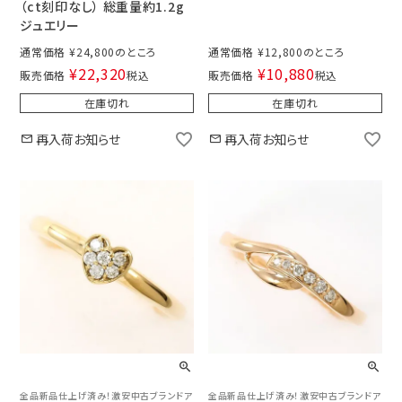
（ct刻印なし） 総重量約1.2g
ジュエリー
通常価格
¥
24,800
通常価格
¥
12,800
¥
22,320
¥
10,880
販売価格
税込
販売価格
税込
在庫切れ
在庫切れ
再入荷お知らせ
再入荷お知らせ
全品新品仕上げ済み！激安中古ブランドア
全品新品仕上げ済み！激安中古ブランドア