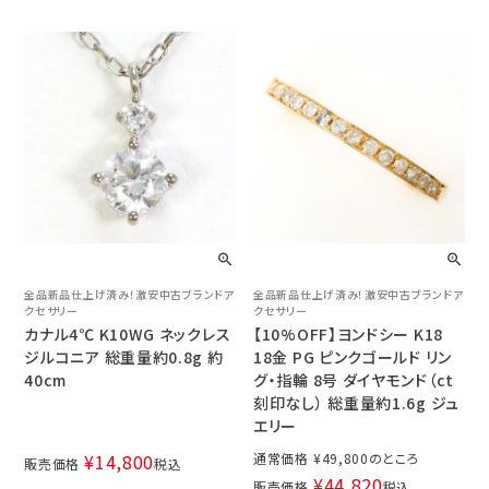
全品新品仕上げ済み！激安中古ブランドア
全品新品仕上げ済み！激安中古ブランドア
クセサリー
クセサリー
カナル4℃ K10WG ネックレス
【10%OFF】ヨンドシー K18
ジルコニア 総重量約0.8g 約
18金 PG ピンクゴールド リン
40cm
グ・指輪 8号 ダイヤモンド（ct
刻印なし） 総重量約1.6g ジュ
エリー
¥
14,800
通常価格
¥
49,800
販売価格
税込
¥
44,820
販売価格
税込