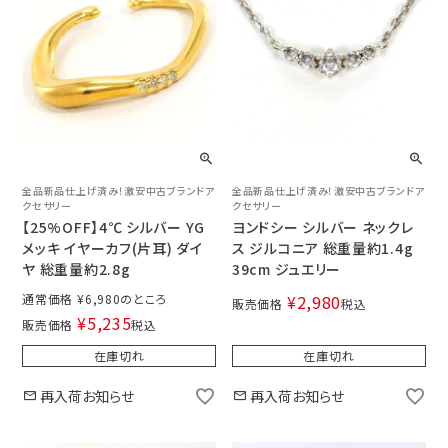
全品新品仕上げ済み！激安中古ブランドア
全品新品仕上げ済み！激安中古ブランドア
クセサリー
クセサリー
【25%OFF】4℃ シルバー YG
ヨンドシー シルバー ネックレ
メッキ イヤーカフ(片耳) ダイ
ス ジルコニア 総重量約1.4g
ヤ 総重量約2.8g
39cm ジュエリー
通常価格
¥
6,980
¥
2,980
販売価格
税込
¥
5,235
販売価格
税込
在庫切れ
在庫切れ
再入荷お知らせ
再入荷お知らせ