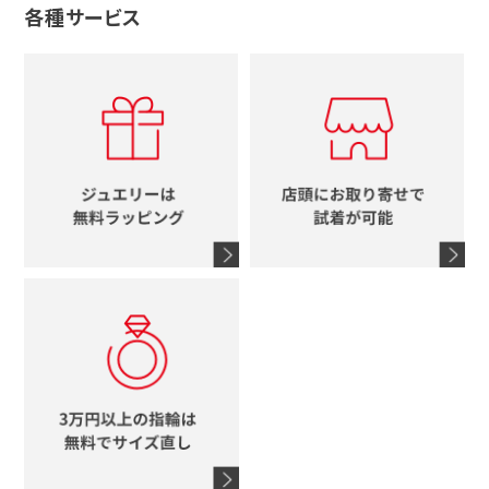
グッチ
十字架
各種サービス
ティファニー
シャネル
メンズ時計
スタージュエリー
ハート
カルティエ
エルメス
レディース時計
ルイヴィトン
イニシャル
ブルガリ
グッチ
時計をすべて見る
エルメス
馬蹄
グッチ
コーチ
シャネル
鍵
4℃
ブランドアイテムをすべて見る
コーチ
モチーフをすべて見る
ヴァンドーム青山
ロレックス
スタージュエリー
オメガ
アガット
タグホイヤー
ウノアエレ
セイコー