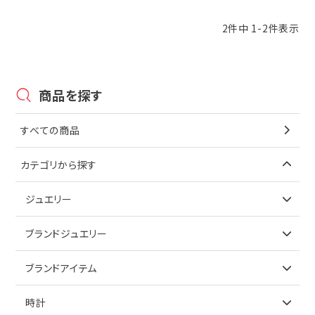
2
件中
1
-
2
件表示
商品を探す
すべての商品
カテゴリから探す
ジュエリー
アイテムで探す
ブランドジュエリー
リング
アイテムで探す
ブランドアイテム
ネックレス
リング
アイテムで探す
時計