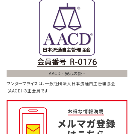
AACD - 安心の証 -
ワンダープライスは、
一般社団法人
日本流通自主管理協会
（AACD）
の正会員です