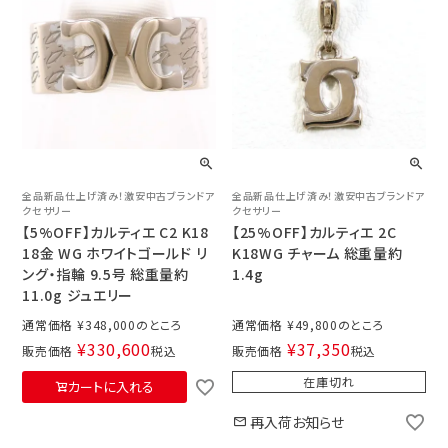
全品新品仕上げ済み！激安中古ブランドア
全品新品仕上げ済み！激安中古ブランドア
クセサリー
クセサリー
【5%OFF】カルティエ C2 K18
【25%OFF】カルティエ 2C
18金 WG ホワイトゴールド リ
K18WG チャーム 総重量約
ング・指輪 9.5号 総重量約
1.4g
11.0g ジュエリー
通常価格
¥
348,000
通常価格
¥
49,800
¥
330,600
¥
37,350
販売価格
税込
販売価格
税込
在庫切れ
カートに入れる
再入荷お知らせ