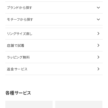
ピアス
ネックレス
バッグ
ブランドで探す
ブランドから探す
イヤリング
ピアス
財布
ロレックス
モチーフから探す
ティファニー
ブレスレット
イヤリング
キーケース
オメガ
ブルガリ
猫
リングサイズ直し
ペンダントトップ
ブレスレット
サングラス
シャネル
カルティエ
星
店舗で試着
ブローチ
ペンダントトップ
シューズ
タグホイヤー
ウノアエレ
リボン
ラッピング無料
その他
ブローチ
香水
カルティエ
4℃
花
返金サービス
ブランドで探す
ノーブランドジュエリーをすべて見る
その他
セイコー
アガット
蛇
ルイヴィトン
ブランドで探す
性別で探す
グッチ
十字架
各種サービス
ティファニー
シャネル
メンズ時計
スタージュエリー
ハート
カルティエ
エルメス
レディース時計