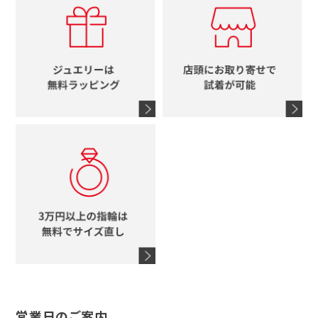
ルイヴィトン
イニシャル
ブルガリ
グッチ
時計をすべて見る
エルメス
馬蹄
グッチ
コーチ
シャネル
鍵
4℃
ブランドアイテムをすべて見る
コーチ
モチーフをすべて見る
ヴァンドーム青山
ロレックス
スタージュエリー
オメガ
アガット
タグホイヤー
ウノアエレ
セイコー
ブランドジュエリーをすべて見る
ブランドをすべて見る
営業日のご案内