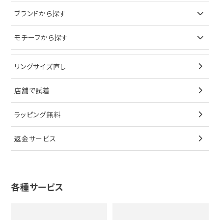
ピアス
ネックレス
バッグ
ブランドで探す
ブランドから探す
イヤリング
ピアス
財布
ロレックス
モチーフから探す
ティファニー
ブレスレット
イヤリング
キーケース
オメガ
ブルガリ
猫
リングサイズ直し
ペンダントトップ
ブレスレット
サングラス
シャネル
カルティエ
星
店舗で試着
ブローチ
ペンダントトップ
シューズ
タグホイヤー
ウノアエレ
リボン
ラッピング無料
その他
ブローチ
香水
カルティエ
4℃
花
返金サービス
ブランドで探す
ノーブランドジュエリーをすべて見る
その他
セイコー
アガット
蛇
ルイヴィトン
ブランドで探す
性別で探す
グッチ
十字架
各種サービス
ティファニー
シャネル
メンズ時計
スタージュエリー
ハート
カルティエ
エルメス
レディース時計