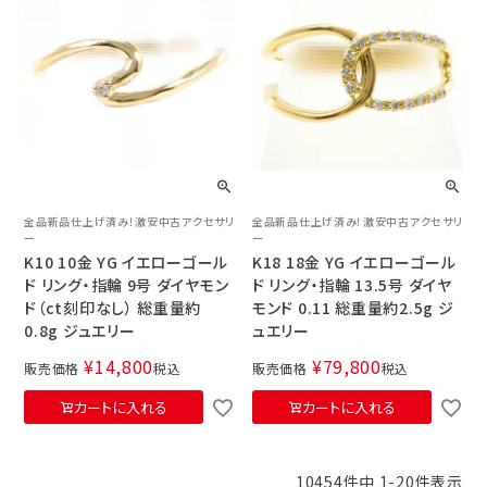
全品新品仕上げ済み！激安中古アクセサリ
全品新品仕上げ済み！激安中古アクセサリ
ー
ー
K10 10金 YG イエローゴール
K18 18金 YG イエローゴール
ド リング・指輪 9号 ダイヤモン
ド リング・指輪 13.5号 ダイヤ
ド（ct刻印なし） 総重量約
モンド 0.11 総重量約2.5g ジ
0.8g ジュエリー
ュエリー
¥
14,800
¥
79,800
販売価格
税込
販売価格
税込
カートに入れる
カートに入れる
10454
件中
1
-
20
件表示