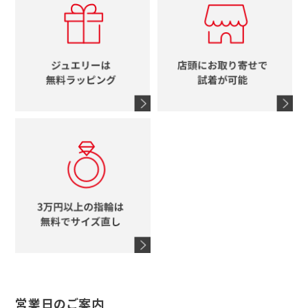
ルイヴィトン
イニシャル
ブルガリ
グッチ
時計をすべて見る
エルメス
馬蹄
グッチ
コーチ
シャネル
鍵
4℃
ブランドアイテムをすべて見る
コーチ
モチーフをすべて見る
ヴァンドーム青山
ロレックス
スタージュエリー
オメガ
アガット
タグホイヤー
ウノアエレ
セイコー
ブランドジュエリーをすべて見る
ブランドをすべて見る
営業日のご案内