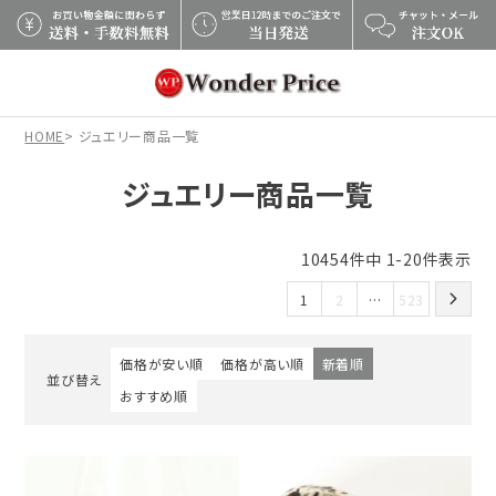
×
HOME
ジュエリー商品一覧
ジュエリー商品一覧
10454
件中
1
-
20
件表示
1
2
…
523
価格が安い順
価格が高い順
新着順
並び替え
おすすめ順