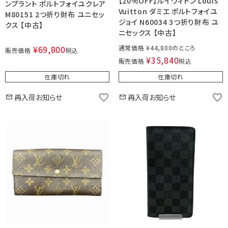
【20%OFF】ルイヴィトン Louis
ンプラント ポルトフォイユクレア
Vuitton ダミエ ポルトフォイユ
M80151 2つ折り財布 ユニセッ
ジョイ N60034 3つ折り財布 ユ
クス 【中古】
ニセックス 【中古】
¥
69,800
通常価格
¥
44,800
販売価格
税込
¥
35,840
販売価格
税込
在庫切れ
在庫切れ
再入荷お知らせ
再入荷お知らせ