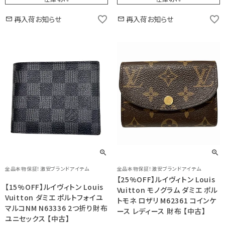
再入荷お知らせ
再入荷お知らせ
全品本物保証！激安ブランドアイテム
全品本物保証！激安ブランドアイテム
【25%OFF】ルイヴィトン Louis
【15%OFF】ルイヴィトン Louis
Vuitton モノグラム ダミエ ポル
Vuitton ダミエ ポルトフォイユ
トモネ ロザリ M62361 コインケ
マルコNM N63336 2つ折り財布
ース レディース 財布 【中古】
ユニセックス 【中古】