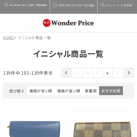
HOME
イニシャル商品一覧
イニシャル商品一覧
139
件中
101
-
120
件表示
1
…
5
6
7
並び替え
価格が安い順
価格が高い順
新着順
おすすめ順