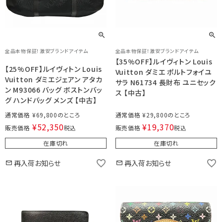
全品本物保証！激安ブランドアイテム
全品本物保証！激安ブランドアイテム
【35%OFF】ルイヴィトン Louis
【25%OFF】ルイヴィトン Louis
Vuitton ダミエ ポルトフォイユ
Vuitton ダミエジェアン アタカ
サラ N61734 長財布 ユニセック
ン M93066 バッグ ボストンバッ
ス 【中古】
グ ハンドバッグ メンズ 【中古】
通常価格
¥
69,800
通常価格
¥
29,800
¥
52,350
¥
19,370
販売価格
税込
販売価格
税込
在庫切れ
在庫切れ
再入荷お知らせ
再入荷お知らせ