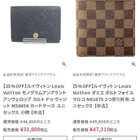
全品本物保証！激安ブランドアイテム
全品本物保証！激安ブランドアイテム
【25%OFF】ルイヴィトン Louis
【5%OFF】ルイヴィトン Louis
Vuitton モノグラムアンプラント
Vuitton ダミエ ポルトフォイユ
アンヴェロップ カルト ドゥ ヴィジ
マルコ N61675 2つ折り財布 ユ
ット M58456 カードケース ユニ
ニセックス 【中古】
セックス 小物 【中古】
通常価格
¥
44,800
通常価格
¥
49,800
¥
33,600
¥
47,310
販売価格
税込
販売価格
税込
在庫切れ
在庫切れ