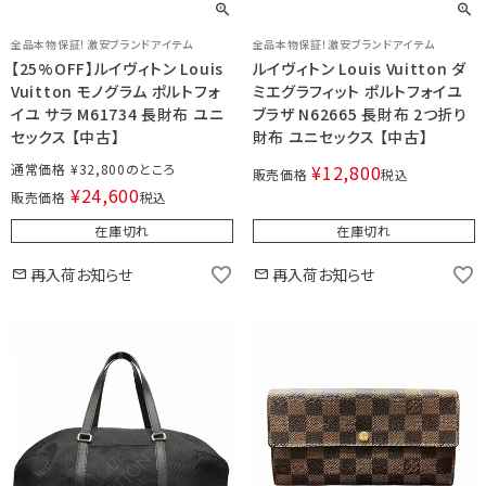
全品本物保証！激安ブランドアイテム
全品本物保証！激安ブランドアイテム
【25%OFF】ルイヴィトン Louis
ルイヴィトン Louis Vuitton ダ
Vuitton モノグラム ポルトフォ
ミエグラフィット ポルトフォイユ
イユ サラ M61734 長財布 ユニ
ブラザ N62665 長財布 2つ折り
セックス 【中古】
財布 ユニセックス 【中古】
通常価格
¥
32,800
¥
12,800
販売価格
税込
¥
24,600
販売価格
税込
在庫切れ
在庫切れ
再入荷お知らせ
再入荷お知らせ