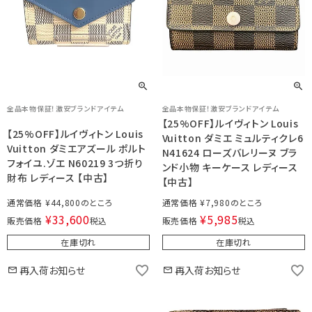
全品本物保証！激安ブランドアイテム
全品本物保証！激安ブランドアイテム
【25%OFF】ルイヴィトン Louis
【25%OFF】ルイヴィトン Louis
Vuitton ダミエ ミュルティクレ6
Vuitton ダミエアズール ポルト
N41624 ローズバレリーヌ ブラ
フォイユ.ゾエ N60219 3つ折り
ンド小物 キーケース レディース
財布 レディース 【中古】
【中古】
通常価格
¥
44,800
通常価格
¥
7,980
¥
33,600
¥
5,985
販売価格
税込
販売価格
税込
在庫切れ
在庫切れ
再入荷お知らせ
再入荷お知らせ