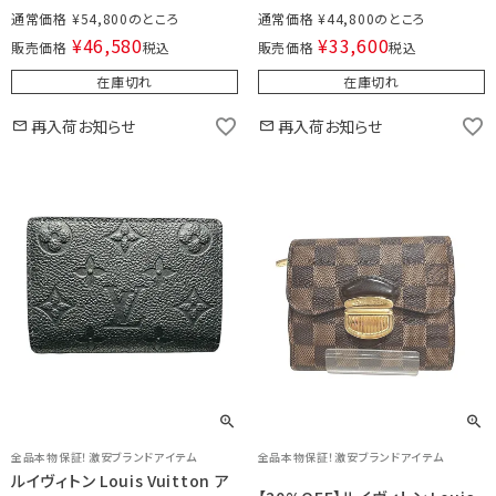
通常価格
¥
54,800
通常価格
¥
44,800
¥
46,580
¥
33,600
販売価格
税込
販売価格
税込
在庫切れ
在庫切れ
再入荷お知らせ
再入荷お知らせ
全品本物保証！激安ブランドアイテム
全品本物保証！激安ブランドアイテム
ルイヴィトン Louis Vuitton ア