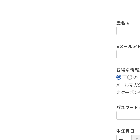
氏名
(
必
Ｅメールア
須
)
お得な情報
可
否
メールマガ
定クーポン
パスワード
生年月日