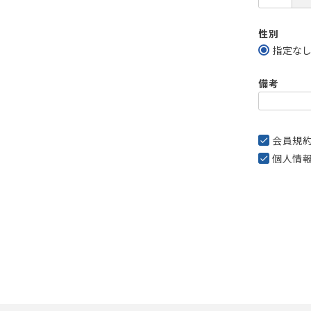
性別
指定な
備考
会員規
個人情