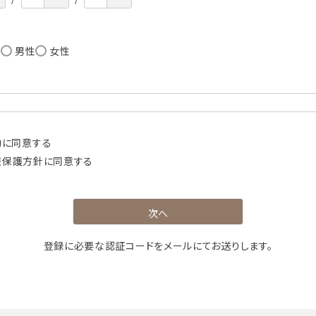
)
し
男性
女性
約
に同意する
報保護方針
に同意する
次へ
登録に必要な認証コードをメールにてお送りします。