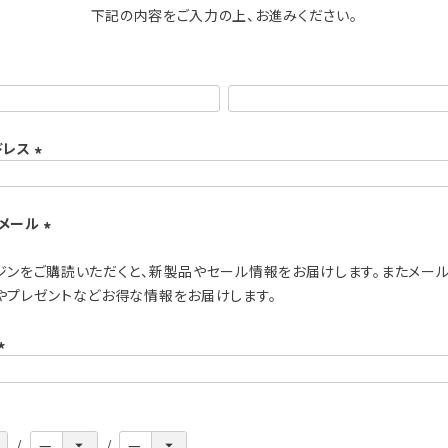
下記の内容をご入力の上、お進みください。
ドレス
(
必
メール
須
)
(
ジンをご購読いただくと、新製品やセール情報をお届けします。またメー
必
やプレゼントなどお得な情報をお届けします。
須
)
(
必
須