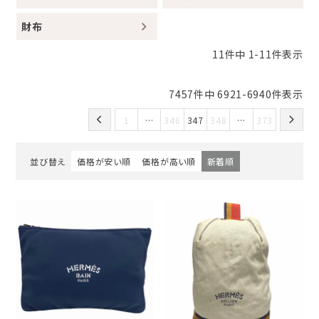
財布
11
件中
1
-
11
件表示
7457
件中
6921
-
6940
件表示
1
…
346
347
348
…
373
並び替え
価格が安い順
価格が高い順
新着順