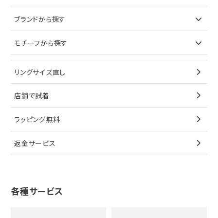
ピアス
ネックレス
バッグ
ブランドで探す
ブランドから探す
イヤリング
ピアス
財布
ロレックス
モチーフから探す
ティファニー
ブレスレット
イヤリング
キーケース
オメガ
ブルガリ
猫
リングサイズ直し
ペンダントトップ
ブレスレット
サングラス
シャネル
カルティエ
星
店舗で試着
ブローチ
ペンダントトップ
シューズ
タグホイヤー
ウノアエレ
リボン
ラッピング無料
その他
ブローチ
香水
カルティエ
4℃
花
返金サービス
ブランドで探す
ノーブランドジュエリーをすべて見る
その他
セイコー
アガット
蛇
ルイヴィトン
ブランドで探す
性別で探す
グッチ
十字架
各種サービス
ティファニー
シャネル
メンズ時計
スタージュエリー
ハート
カルティエ
エルメス
レディース時計