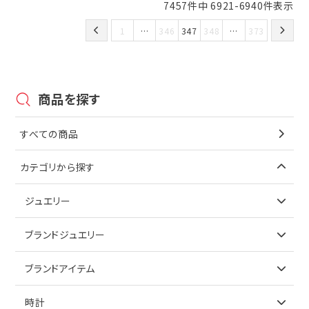
7457
件中
6921
-
6940
件表示
1
…
346
347
348
…
373
商品を探す
すべての商品
カテゴリから探す
ジュエリー
アイテムで探す
ブランドジュエリー
リング
アイテムで探す
ブランドアイテム
ネックレス
リング
アイテムで探す
時計