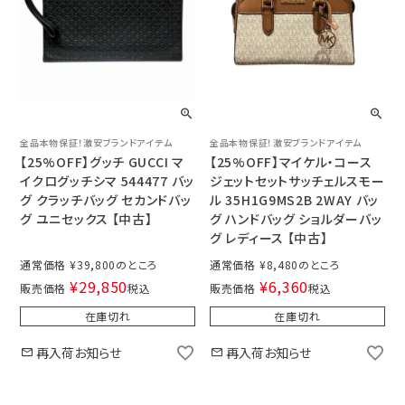
全品本物保証！激安ブランドアイテム
全品本物保証！激安ブランドアイテム
【25%OFF】グッチ GUCCI マ
【25%OFF】マイケル・コース
イクログッチシマ 544477 バッ
ジェットセットサッチェルスモー
グ クラッチバッグ セカンドバッ
ル 35H1G9MS2B 2WAY バッ
グ ユニセックス 【中古】
グ ハンドバッグ ショルダーバッ
グ レディース 【中古】
通常価格
¥
39,800
通常価格
¥
8,480
¥
29,850
¥
6,360
販売価格
税込
販売価格
税込
在庫切れ
在庫切れ
再入荷お知らせ
再入荷お知らせ