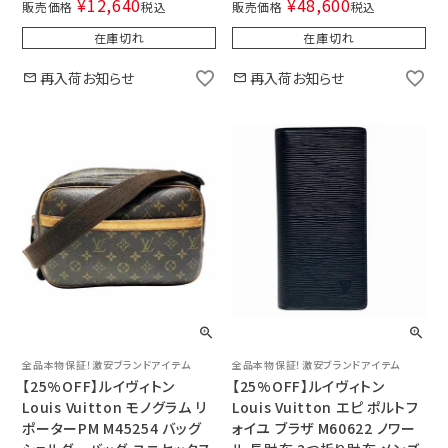
¥
12,640
¥
48,600
販売価格
税込
販売価格
税込
在庫切れ
在庫切れ
再入荷お知らせ
再入荷お知らせ
全品本物保証！激安ブランドアイテム
全品本物保証！激安ブランドアイテム
【25%OFF】ルイヴィトン
【25%OFF】ルイヴィトン
Louis Vuitton モノグラム リ
Louis Vuitton エピ ポルトフ
ポーターPM M45254 バッグ
ォイユ ブラザ M60622 ノワー