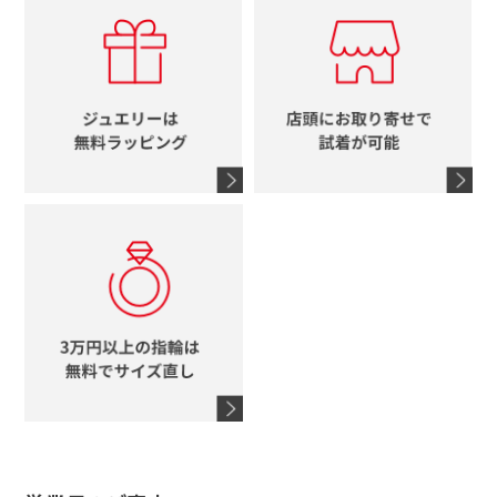
ルイヴィトン
イニシャル
ブルガリ
グッチ
時計をすべて見る
エルメス
馬蹄
グッチ
コーチ
シャネル
鍵
4℃
ブランドアイテムをすべて見る
コーチ
モチーフをすべて見る
ヴァンドーム青山
ロレックス
スタージュエリー
オメガ
アガット
タグホイヤー
ウノアエレ
セイコー
ブランドジュエリーをすべて見る
ブランドをすべて見る