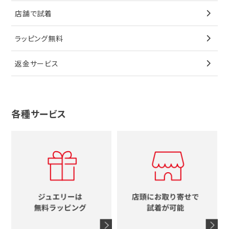
カルティエ
星
店舗で試着
ブローチ
ペンダントトップ
シューズ
タグホイヤー
ウノアエレ
リボン
ラッピング無料
その他
ブローチ
香水
カルティエ
4℃
花
返金サービス
ブランドで探す
ノーブランドジュエリーをすべて見る
その他
セイコー
アガット
蛇
ルイヴィトン
ブランドで探す
性別で探す
グッチ
十字架
各種サービス
ティファニー
シャネル
メンズ時計
スタージュエリー
ハート
カルティエ
エルメス
レディース時計
ルイヴィトン
イニシャル
ブルガリ
グッチ
時計をすべて見る
エルメス
馬蹄
グッチ
コーチ
シャネル
鍵
4℃
ブランドアイテムをすべて見る