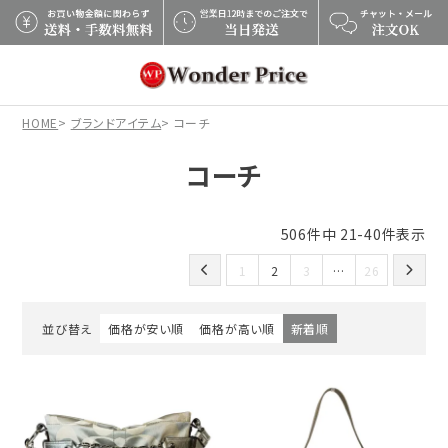
×
HOME
ブランドアイテム
コーチ
コーチ
506
件中
21
-
40
件表示
1
2
3
…
26
並び替え
価格が安い順
価格が高い順
新着順