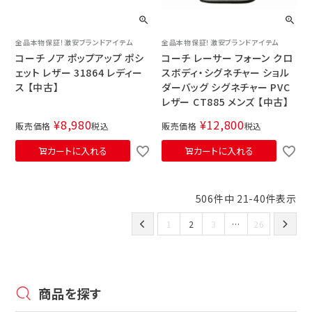
全品本物保証！激安ブランドアイテム
全品本物保証！激安ブランドアイテム
コーチ ノア ポップアップ ポシ
コーチ レーサー フォーン クロ
ェット レザー 31864 レディー
スボディ・シグネチャー ショル
ス 【中古】
ダーバッグ シグネチャー PVC
レザー CT885 メンズ 【中古】
¥
8,980
¥
12,800
販売価格
税込
販売価格
税込
カートに入れる
カートに入れる
506
件中
21
-
40
件表示
1
2
3
…
26
商品を探す