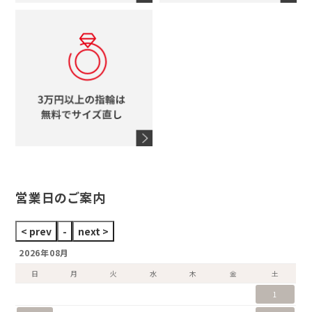
コーチ
モチーフをすべて見る
ヴァンドーム青山
ロレックス
スタージュエリー
オメガ
アガット
タグホイヤー
ウノアエレ
セイコー
ブランドジュエリーをすべて見る
ブランドをすべて見る
営業日のご案内
2026年08月
日
月
火
水
木
金
土
1