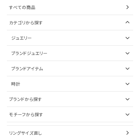
すべての商品
カテゴリから探す
ジュエリー
アイテムで探す
ブランドジュエリー
リング
アイテムで探す
ブランドアイテム
ネックレス
リング
アイテムで探す
時計
ピアス
ネックレス
バッグ
ブランドで探す
ブランドから探す
イヤリング
ピアス
財布
ロレックス
モチーフから探す
ティファニー
ブレスレット
イヤリング
キーケース
オメガ
ブルガリ
猫
リングサイズ直し
ペンダントトップ
ブレスレット
サングラス
シャネル