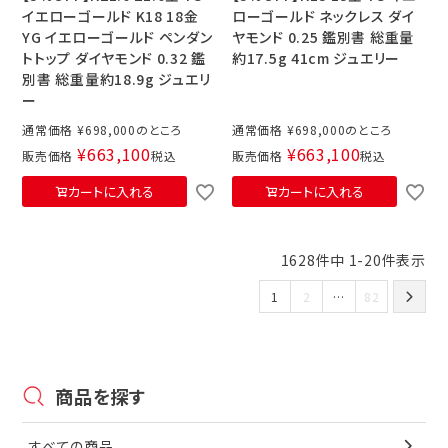
イエローゴールド K18 18金
ローゴールド ネックレス ダイ
YG イエローゴールド ペンダン
ヤモンド 0.25 鑑別書 総重量
トトップ ダイヤモンド 0.32 鑑
約17.5g 41cm ジュエリー
別書 総重量約18.9g ジュエリ
ー
通常価格
¥
698,000
通常価格
¥
698,000
¥
663,100
¥
663,100
販売価格
税込
販売価格
税込
カートに入れる
カートに入れる
1628
件中
1
-
20
件表示
1
2
…
82
商品を探す
すべての商品