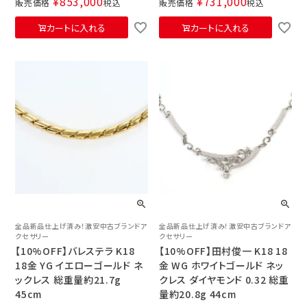
¥
853,000
¥
731,000
販売価格
税込
販売価格
税込
カートに入れる
カートに入れる
全品新品仕上げ済み！激安中古ブランドア
全品新品仕上げ済み！激安中古ブランドア
クセサリー
クセサリー
【10%OFF】バレステラ K18
【10%OFF】田村俊一 K18 18
18金 YG イエローゴールド ネ
金 WG ホワイトゴールド ネッ
ックレス 総重量約21.7g
クレス ダイヤモンド 0.32 総重
45cm
量約20.8g 44cm