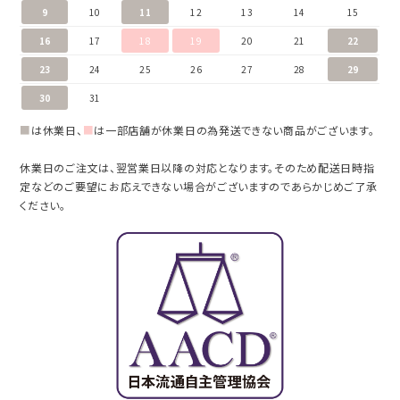
9
10
11
12
13
14
15
16
17
18
19
20
21
22
23
24
25
26
27
28
29
30
31
■
は休業日、
■
は一部店舗が休業日の為発送できない商品がございます。
休業日のご注文は、翌営業日以降の対応となります。そのため配送日時指
定などのご要望にお応えできない場合がございますのであらかじめご了承
ください。