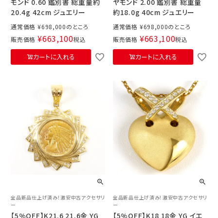
モンド 0.60 鑑別書 総重量約
ヤモンド 2.00 鑑別書 総重量
20.4g 42cm ジュエリー
約18.0g 40cm ジュエリー
通常価格
¥
698,000
通常価格
¥
698,000
¥
663,100
¥
663,100
販売価格
税込
販売価格
税込
カートに入れる
カートに入れる
全品新品仕上げ済み！激安中古アクセサリ
全品新品仕上げ済み！激安中古アクセサリ
ー
ー
【5%OFF】K21.6 21.6金 YG
【5%OFF】K18 18金 YG イエ