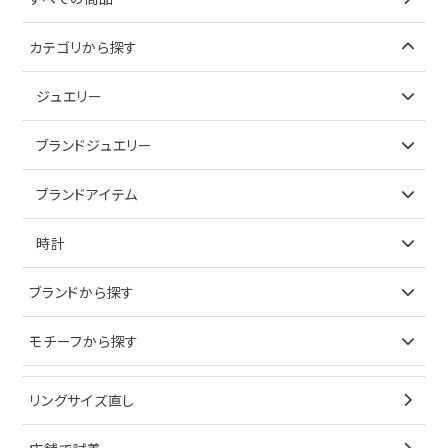
カテゴリから探す
ジュエリー
アイテムで探す
ブランドジュエリー
リング
アイテムで探す
ブランドアイテム
ネックレス
リング
アイテムで探す
時計
ピアス
ネックレス
バッグ
ブランドで探す
ブランドから探す
イヤリング
ピアス
財布
ロレックス
モチーフから探す
ティファニー
ブレスレット
イヤリング
キーケース
オメガ
ブルガリ
猫
リングサイズ直し
ペンダントトップ
ブレスレット
サングラス
シャネル
カルティエ
星