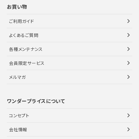
お買い物
ご利用ガイド
よくあるご質問
各種メンテナンス
会員限定サービス
メルマガ
ワンダープライスについて
コンセプト
会社情報