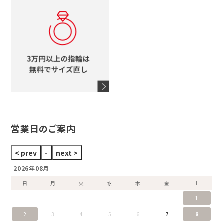
ヴァンドーム青山
ロレックス
スタージュエリー
オメガ
アガット
タグホイヤー
ウノアエレ
セイコー
ブランドジュエリーをすべて見る
ブランドをすべて見る
営業日のご案内
2026年08月
日
月
火
水
木
金
土
1
2
3
4
5
6
7
8