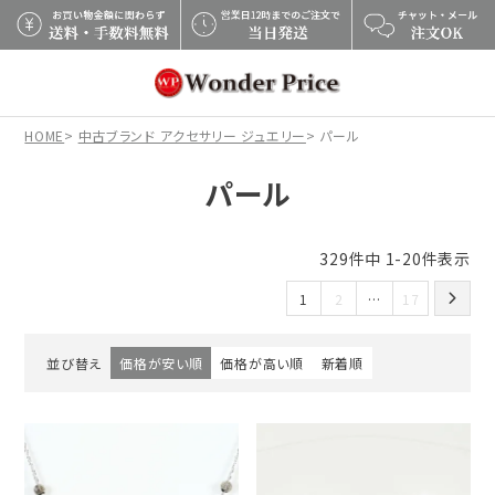
×
HOME
中古ブランド アクセサリー ジュエリー
パール
パール
329
件中
1
-
20
件表示
1
2
…
17
並び替え
価格が安い順
価格が高い順
新着順