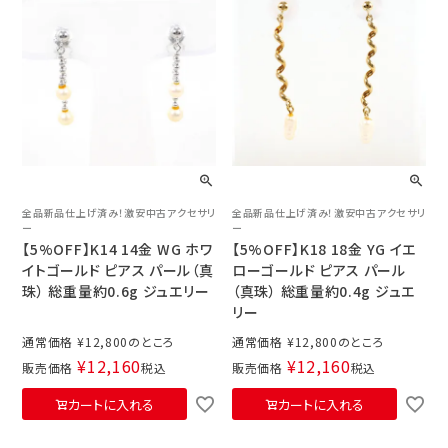
全品新品仕上げ済み！激安中古アクセサリ
全品新品仕上げ済み！激安中古アクセサリ
ー
ー
【5%OFF】K14 14金 WG ホワ
【5%OFF】K18 18金 YG イエ
イトゴールド ピアス パール（真
ローゴールド ピアス パール
珠） 総重量約0.6g ジュエリー
（真珠） 総重量約0.4g ジュエ
リー
通常価格
¥
12,800
通常価格
¥
12,800
¥
12,160
¥
12,160
販売価格
税込
販売価格
税込
カートに入れる
カートに入れる