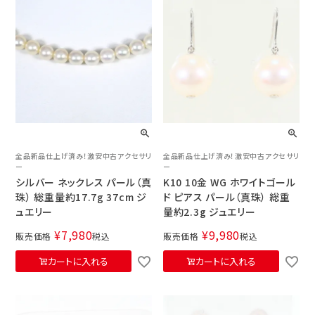
全品新品仕上げ済み！激安中古アクセサリ
全品新品仕上げ済み！激安中古アクセサリ
ー
ー
シルバー ネックレス パール（真
K10 10金 WG ホワイトゴール
珠） 総重量約17.7g 37cm ジ
ド ピアス パール（真珠） 総重
ュエリー
量約2.3g ジュエリー
¥
7,980
¥
9,980
販売価格
税込
販売価格
税込
カートに入れる
カートに入れる