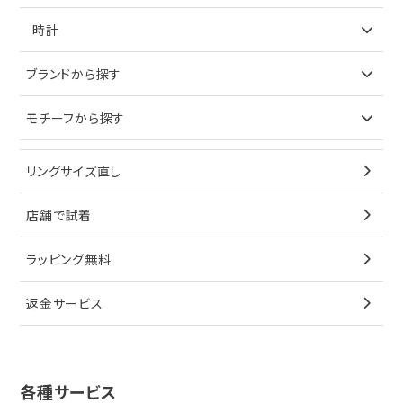
ネックレス
リング
アイテムで探す
時計
ピアス
ネックレス
バッグ
ブランドで探す
ブランドから探す
イヤリング
ピアス
財布
ロレックス
モチーフから探す
ティファニー
ブレスレット
イヤリング
キーケース
オメガ
ブルガリ
猫
リングサイズ直し
ペンダントトップ
ブレスレット
サングラス
シャネル
カルティエ
星
店舗で試着
ブローチ
ペンダントトップ
シューズ
タグホイヤー
ウノアエレ
リボン
ラッピング無料
その他
ブローチ
香水
カルティエ
4℃
花
返金サービス
ブランドで探す
ノーブランドジュエリーをすべて見る
その他
セイコー
アガット
蛇
ルイヴィトン
ブランドで探す
性別で探す
グッチ
十字架
各種サービス
ティファニー
シャネル
メンズ時計