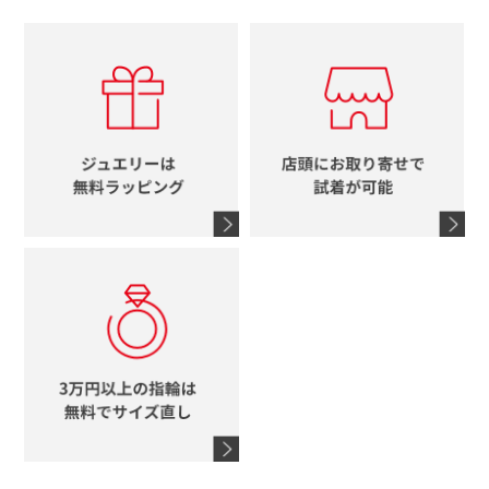
スタージュエリー
ハート
カルティエ
エルメス
レディース時計
ルイヴィトン
イニシャル
ブルガリ
グッチ
時計をすべて見る
エルメス
馬蹄
グッチ
コーチ
シャネル
鍵
4℃
ブランドアイテムをすべて見る
コーチ
モチーフをすべて見る
ヴァンドーム青山
ロレックス
スタージュエリー
オメガ
アガット
タグホイヤー
ウノアエレ
セイコー
ブランドジュエリーをすべて見る