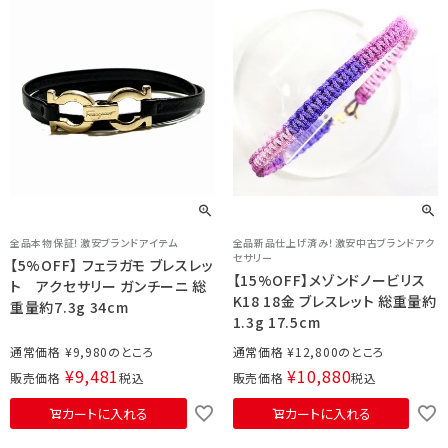
全品本物保証！激安ブランドアイテム
全品新品仕上げ済み！激安中古ブランドアク
セサリー
【5%OFF】 フェラガモ ブレスレッ
【15%OFF】メゾンドノービリス
ト アクセサリー ガンチーニ 総
K18 18金 ブレスレット 総重量約
重量約7.3g 34cm
1.3g 17.5cm
通常価格
¥
9,980
通常価格
¥
12,800
¥
9,481
¥
10,880
販売価格
税込
販売価格
税込
カートに入れる
カートに入れる