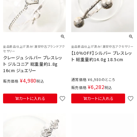
全品新品仕上げ済み！激安中古ブランドアク
全品新品仕上げ済み！激安中古アクセサリー
セサリー
【10%OFF】シルバー ブレスレッ
クレージュ シルバー ブレスレッ
ト 総重量約14.0g 18.5cm
ト ジルコニア 総重量約1.8g
16cm ジュエリー
¥
4,980
通常価格
¥
6,980
販売価格
税込
¥
6,282
販売価格
税込
カートに入れる
カートに入れる