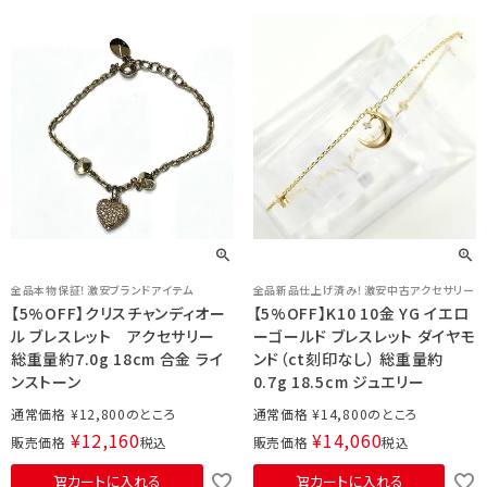
全品本物保証！激安ブランドアイテム
全品新品仕上げ済み！激安中古アクセサリー
【5%OFF】クリスチャンディオー
【5%OFF】K10 10金 YG イエロ
ル ブレスレット アクセサリー
ーゴールド ブレスレット ダイヤモ
総重量約7.0g 18cm 合金 ライ
ンド（ct刻印なし） 総重量約
ンストーン
0.7g 18.5cm ジュエリー
通常価格
¥
12,800
通常価格
¥
14,800
¥
12,160
¥
14,060
販売価格
税込
販売価格
税込
カートに入れる
カートに入れる