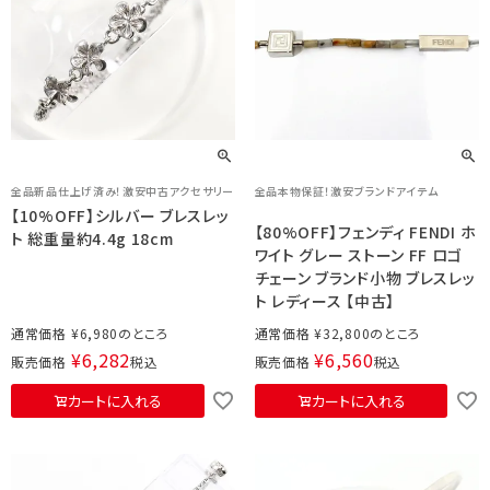
全品新品仕上げ済み！激安中古アクセサリー
全品本物保証！激安ブランドアイテム
【10%OFF】シルバー ブレスレッ
【80%OFF】フェンディ FENDI ホ
ト 総重量約4.4g 18cm
ワイト グレー ストーン FF ロゴ
チェーン ブランド小物 ブレスレッ
ト レディース 【中古】
通常価格
¥
6,980
通常価格
¥
32,800
¥
6,282
¥
6,560
販売価格
税込
販売価格
税込
カートに入れる
カートに入れる