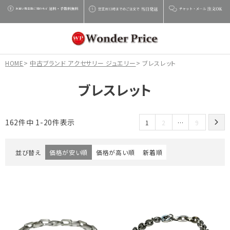
HOME
中古ブランド アクセサリー ジュエリー
ブレスレット
ブレスレット
162
件中
1
-
20
件表示
1
2
…
9
並び替え
価格が安い順
価格が高い順
新着順