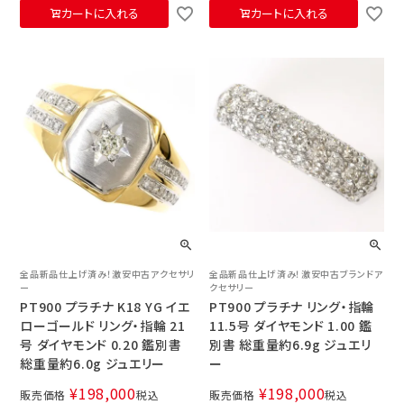
カートに入れる
カートに入れる
全品新品仕上げ済み！激安中古アクセサリ
全品新品仕上げ済み！激安中古ブランドア
ー
クセサリー
PT900 プラチナ K18 YG イエ
PT900 プラチナ リング・指輪
ローゴールド リング・指輪 21
11.5号 ダイヤモンド 1.00 鑑
号 ダイヤモンド 0.20 鑑別書
別書 総重量約6.9g ジュエリ
総重量約6.0g ジュエリー
ー
¥
198,000
¥
198,000
販売価格
税込
販売価格
税込