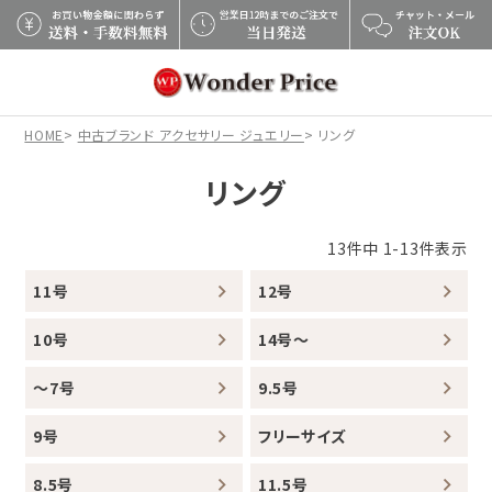
×
HOME
中古ブランド アクセサリー ジュエリー
リング
リング
13
件中
1
-
13
件表示
11号
12号
10号
14号～
～7号
9.5号
9号
フリーサイズ
8.5号
11.5号