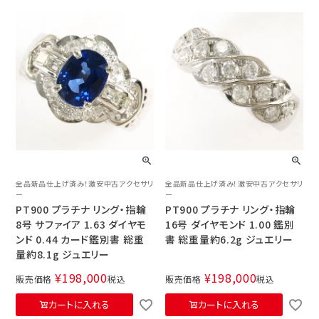
全品新品仕上げ済み！激安中古アクセサリ
全品新品仕上げ済み！激安中古アクセサリ
ー
ー
PT900 プラチナ リング・指輪
PT900 プラチナ リング・指輪
8号 サファイア 1.63 ダイヤモ
16号 ダイヤモンド 1.00 鑑別
ンド 0.44 カード鑑別書 総重
書 総重量約6.2g ジュエリー
量約8.1g ジュエリー
¥
198,000
¥
198,000
販売価格
税込
販売価格
税込
カートに入れる
カートに入れる