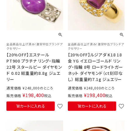
全品新品仕上げ済み！激安中古ブランドア
全品新品仕上げ済み！激安中古ブランドア
クセサリー
クセサリー
【20%OFF】エステール
【20%OFF】ルジアダ K18 18
PT900 プラチナ リング・指輪
金 YG イエローゴールド リン
22号 スタールビー ダイヤモン
グ・指輪 8号 ロードライトガー
ド 0.02 総重量約8.8g ジュエ
ネット ダイヤモンド（ct刻印な
リー
し） 総重量約7.1g ジュエリー
通常価格
¥
248,000
通常価格
¥
248,000
¥
198,400
¥
198,400
販売価格
税込
販売価格
税込
カートに入れる
カートに入れる