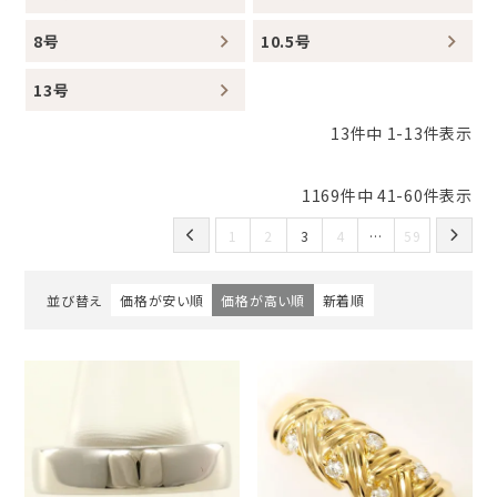
8号
10.5号
13号
13
件中
1
-
13
件表示
1169
件中
41
-
60
件表示
1
2
3
4
…
59
並び替え
価格が安い順
価格が高い順
新着順