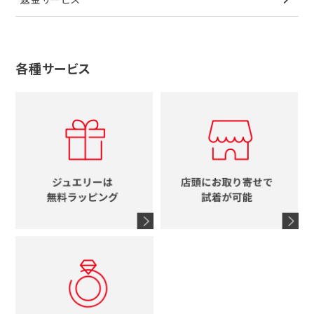
ブランドで探す
ノーブランドジュエリーをすべて見る
その他
セイコー
アガット
蛇
ルイヴィトン
ブランドで探す
性別で探す
グッチ
十字架
各種サービス
ティファニー
シャネル
メンズ時計
スタージュエリー
ハート
カルティエ
エルメス
レディース時計
ルイヴィトン
イニシャル
ブルガリ
グッチ
時計をすべて見る
エルメス
馬蹄
グッチ
コーチ
シャネル
鍵
4℃
ブランドアイテムをすべて見る
コーチ
モチーフをすべて見る
ヴァンドーム青山
ロレックス
スタージュエリー
オメガ
アガット