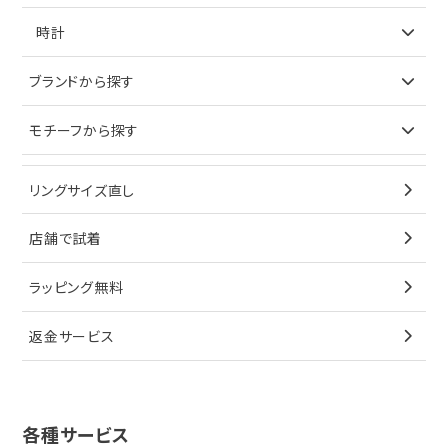
ネックレス
リング
アイテムで探す
時計
ピアス
ネックレス
バッグ
ブランドで探す
ブランドから探す
イヤリング
ピアス
財布
ロレックス
モチーフから探す
ティファニー
ブレスレット
イヤリング
キーケース
オメガ
ブルガリ
猫
リングサイズ直し
ペンダントトップ
ブレスレット
サングラス
シャネル
カルティエ
星
店舗で試着
ブローチ
ペンダントトップ
シューズ
タグホイヤー
ウノアエレ
リボン
ラッピング無料
その他
ブローチ
香水
カルティエ
4℃
花
返金サービス
ブランドで探す
ノーブランドジュエリーをすべて見る
その他
セイコー
アガット
蛇
ルイヴィトン
ブランドで探す
性別で探す
グッチ
十字架
各種サービス
ティファニー
シャネル
メンズ時計