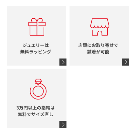
スタージュエリー
ハート
カルティエ
エルメス
レディース時計
ルイヴィトン
イニシャル
ブルガリ
グッチ
時計をすべて見る
エルメス
馬蹄
グッチ
コーチ
シャネル
鍵
4℃
ブランドアイテムをすべて見る
コーチ
モチーフをすべて見る
ヴァンドーム青山
ロレックス
スタージュエリー
オメガ
アガット
タグホイヤー
ウノアエレ
セイコー
ブランドジュエリーをすべて見る