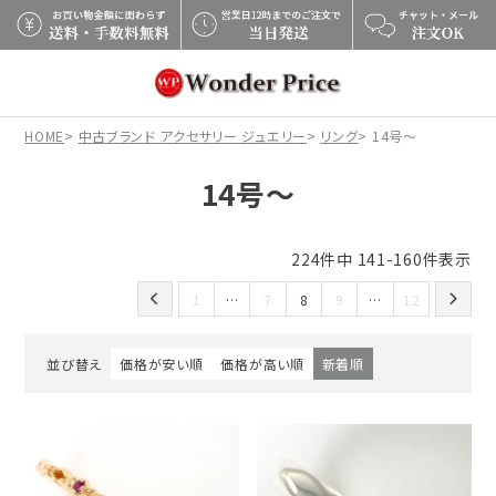
×
HOME
中古ブランド アクセサリー ジュエリー
リング
14号～
14号～
224
件中
141
-
160
件表示
1
…
7
8
9
…
12
並び替え
価格が安い順
価格が高い順
新着順