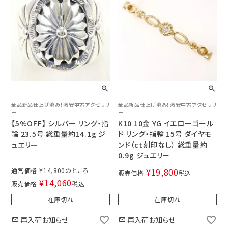
全品新品仕上げ済み！激安中古アクセサリ
全品新品仕上げ済み！激安中古アクセサリ
ー
ー
【5%OFF】 シルバー リング・指
K10 10金 YG イエローゴール
輪 23.5号 総重量約14.1g ジ
ド リング・指輪 15号 ダイヤモ
ュエリー
ンド（ct刻印なし） 総重量約
0.9g ジュエリー
通常価格
¥
14,800
¥
19,800
販売価格
税込
¥
14,060
販売価格
税込
在庫切れ
在庫切れ
再入荷お知らせ
再入荷お知らせ