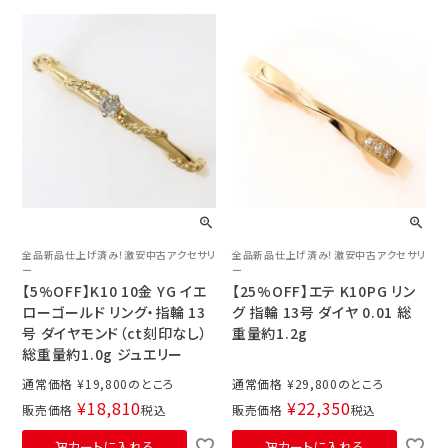
全品新品仕上げ済み！激安中古アクセサリ
全品新品仕上げ済み！激安中古アクセサリ
ー
ー
【5%OFF】K10 10金 YG イエ
【25%OFF】エテ K10PG リン
ローゴールド リング・指輪 13
グ 指輪 13号 ダイヤ 0.01 総
号 ダイヤモンド（ct刻印なし）
重量約1.2g
総重量約1.0g ジュエリー
通常価格
¥
19,800
通常価格
¥
29,800
¥
18,810
¥
22,350
販売価格
税込
販売価格
税込
カートに入れる
カートに入れる