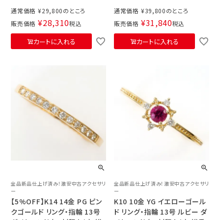
通常価格
¥
29,800
通常価格
¥
39,800
¥
28,310
¥
31,840
販売価格
税込
販売価格
税込
カートに入れる
カートに入れる
全品新品仕上げ済み！激安中古アクセサリ
全品新品仕上げ済み！激安中古アクセサリ
ー
ー
【5%OFF】K14 14金 PG ピン
K10 10金 YG イエローゴール
クゴールド リング・指輪 13号
ド リング・指輪 13号 ルビー ダ