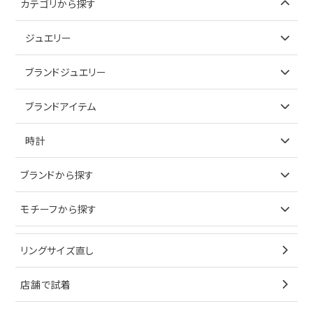
カテゴリから探す
ジュエリー
アイテムで探す
ブランドジュエリー
リング
アイテムで探す
ブランドアイテム
ネックレス
リング
アイテムで探す
時計
ピアス
ネックレス
バッグ
ブランドで探す
ブランドから探す
イヤリング
ピアス
財布
ロレックス
モチーフから探す
ティファニー
ブレスレット
イヤリング
キーケース
オメガ
ブルガリ
猫
リングサイズ直し
ペンダントトップ
ブレスレット
サングラス
シャネル
カルティエ
星
店舗で試着
ブローチ
ペンダントトップ
シューズ
タグホイヤー
ウノアエレ
リボン