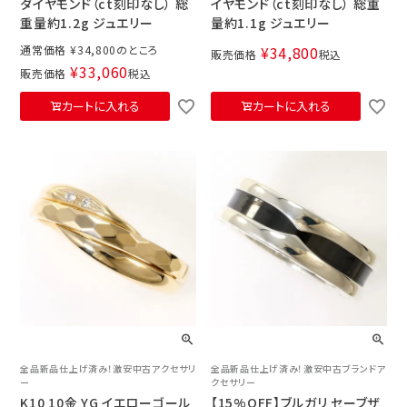
ダイヤモンド（ct刻印なし） 総
イヤモンド（ct刻印なし） 総重
重量約1.2g ジュエリー
量約1.1g ジュエリー
通常価格
¥
34,800
¥
34,800
販売価格
税込
¥
33,060
販売価格
税込
カートに入れる
カートに入れる
全品新品仕上げ済み！激安中古アクセサリ
全品新品仕上げ済み！激安中古ブランドア
ー
クセサリー
K10 10金 YG イエローゴール
【15%OFF】ブルガリ セーブザ