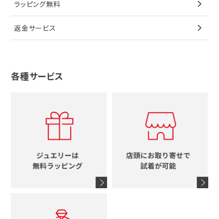
ラッピング無料
その他
ブローチ
香水
カルティエ
4℃
花
返金サービス
ブランドで探す
ノーブランドジュエリーをすべて見る
その他
セイコー
アガット
蛇
ルイヴィトン
ブランドで探す
性別で探す
グッチ
十字架
各種サービス
ティファニー
シャネル
メンズ時計
スタージュエリー
ハート
カルティエ
エルメス
レディース時計
ルイヴィトン
イニシャル
ブルガリ
グッチ
時計をすべて見る
エルメス
馬蹄
グッチ
コーチ
シャネル
鍵
4℃
ブランドアイテムをすべて見る
コーチ
モチーフをすべて見る
ヴァンドーム青山
ロレックス