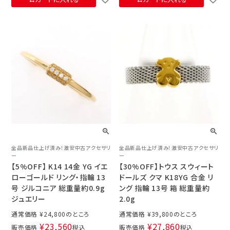
全品新品仕上げ済み！激安中古アクセサリ
全品新品仕上げ済み！激安中古アクセサリ
ー
ー
【5%OFF】 K14 14金 YG イエ
【30%OFF】トウス スウィート
ローゴールド リング・指輪 13
ドールズ クマ K18YG 合金 リ
号 ジルコニア 総重量約0.9g
ング 指輪 13号 箱 総重量約
ジュエリー
2.0g
通常価格
¥
24,800
通常価格
¥
39,800
¥
23,560
¥
27,860
販売価格
税込
販売価格
税込