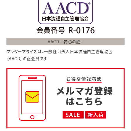
AACD - 安心の証 -
ワンダープライスは、
一般社団法人
日本流通自主管理協会
（AACD）
の正会員です