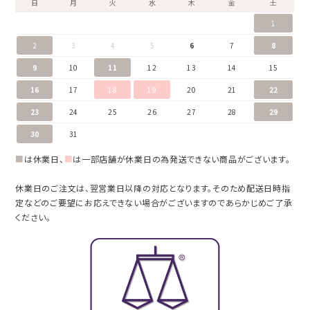
日
月
火
水
木
金
土
1
2
3
4
5
6
7
8
9
10
11
12
13
14
15
16
17
18
19
20
21
22
23
24
25
26
27
28
29
30
31
■
は休業日、
■
は一部店舗が休業日の為発送できない商品がございます。
休業日のご注文は、翌営業日以降の対応となります。そのため配送日時指
定などのご要望にお応えできない場合がございますのであらかじめご了承
ください。