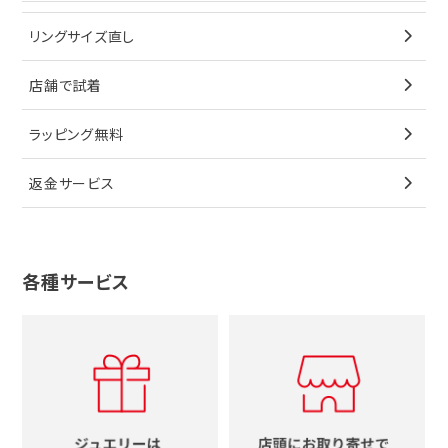
ブレスレット
イヤリング
キーケース
オメガ
ブルガリ
猫
リングサイズ直し
ペンダントトップ
ブレスレット
サングラス
シャネル
カルティエ
星
店舗で試着
ブローチ
ペンダントトップ
シューズ
タグホイヤー
ウノアエレ
リボン
ラッピング無料
その他
ブローチ
香水
カルティエ
4℃
花
返金サービス
ブランドで探す
ノーブランドジュエリーをすべて見る
その他
セイコー
アガット
蛇
ルイヴィトン
ブランドで探す
性別で探す
グッチ
十字架
各種サービス
ティファニー
シャネル
メンズ時計
スタージュエリー
ハート
カルティエ
エルメス
レディース時計
ルイヴィトン
イニシャル
ブルガリ
グッチ
時計をすべて見る
エルメス
馬蹄
グッチ
コーチ