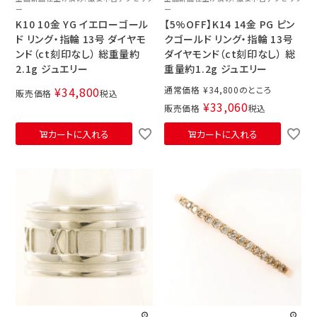
ー
ー
K10 10金 YG イエローゴール
【5%OFF】K14 14金 PG ピン
ド リング・指輪 13号 ダイヤモ
クゴールド リング・指輪 13号
ンド（ct刻印なし） 総重量約
ダイヤモンド（ct刻印なし） 総
2.1g ジュエリー
重量約1.2g ジュエリー
¥
34,800
通常価格
¥
34,800
販売価格
税込
¥
33,060
販売価格
税込
カートに入れる
カートに入れる