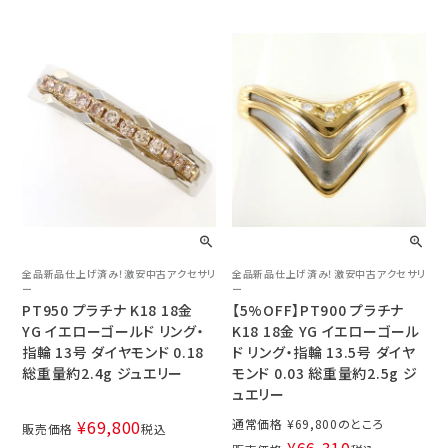
全品新品仕上げ済み！激安中古アクセサリ
全品新品仕上げ済み！激安中古アクセサリ
ー
ー
PT950 プラチナ K18 18金
【5%OFF】PT900 プラチナ
YG イエローゴールド リング・
K18 18金 YG イエローゴール
指輪 13号 ダイヤモンド 0.18
ド リング・指輪 13.5号 ダイヤ
総重量約2.4g ジュエリー
モンド 0.03 総重量約2.5g ジ
ュエリー
¥
69,800
通常価格
¥
69,800
販売価格
税込
¥
66,310