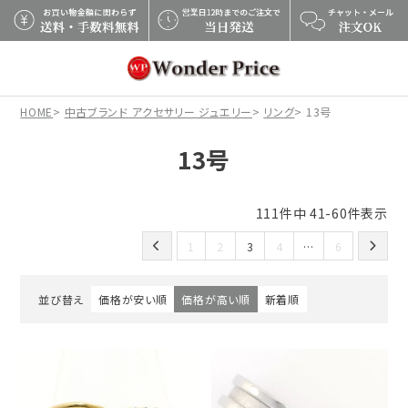
×
HOME
中古ブランド アクセサリー ジュエリー
リング
13号
13号
111
件中
41
-
60
件表示
1
2
3
4
…
6
並び替え
価格が安い順
価格が高い順
新着順