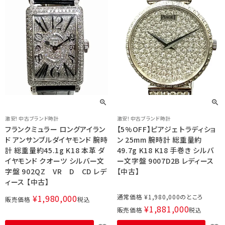
激安！中古ブランド時計
激安！中古ブランド時計
フランクミュラー ロングアイラン
【5%OFF】ピアジェ トラディショ
ド アンサンブルダイヤモンド 腕時
ン 25mm 腕時計 総重量約
計 総重量約45.1g K18 本革 ダ
49.7g K18 K18 手巻き シルバ
イヤモンド クオーツ シルバー文
ー文字盤 9007D2B レディース
字盤 902QZ VR D CD レデ
【中古】
ィース 【中古】
¥
1,980,000
通常価格
¥
1,980,000
販売価格
税込
¥
1,881,000
販売価格
税込