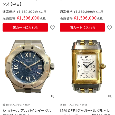
ンズ 【中古】
通常価格
¥
1,680,000
通常価格
¥
1,680,000
¥
1,596,000
¥
1,596,000
販売価格
税込
販売価格
税込
カートに入れる
カートに入れる
激安！中古ブランド時計
激安！中古ブランド時計
ショパール アルパインイーグル
【5%OFF】ジャガー・ルクルト レ