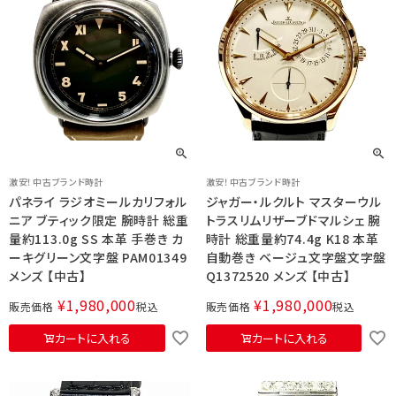
激安！中古ブランド時計
激安！中古ブランド時計
パネライ ラジオミールカリフォル
ジャガー・ルクルト マスターウル
ニア ブティック限定 腕時計 総重
トラスリムリザーブドマルシェ 腕
量約113.0g SS 本革 手巻き カ
時計 総重量約74.4g K18 本革
ーキグリーン文字盤 PAM01349
自動巻き ベージュ文字盤文字盤
メンズ 【中古】
Q1372520 メンズ 【中古】
¥
1,980,000
¥
1,980,000
販売価格
税込
販売価格
税込
カートに入れる
カートに入れる