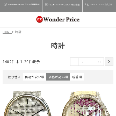
HOME
時計
時計
1402
件中
1
-
20
件表示
1
2
…
71
並び替え
価格が安い順
価格が高い順
新着順