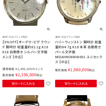
激安！中古ブランド時計
激安！中古ブランド時計
【5%OFF】オーデマ・ピゲ ラウン
ハリーウィンストン 腕時計 総重
ド 腕時計 総重量約82.1g K18
量約64.7g K18 本革 自動巻き
K18 自動巻き シルバー文字盤
パール文字盤
メンズ 【中古】
MIDAHM36WW001 ユニセック
ス 【中古】
通常価格
¥
2,480,000
¥
1,980,000
販売価格
税込
¥
2,356,000
販売価格
税込
カートに入れる
カートに入れる