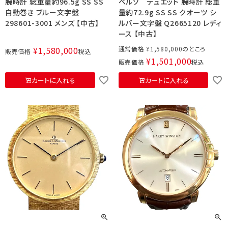
腕時計 総重量約96.5g SS SS
ベルソ デュエット 腕時計 総重
自動巻き ブルー文字盤
量約72.9g SS SS クオーツ シ
298601-3001 メンズ 【中古】
ルバー文字盤 Q2665120 レディ
ース 【中古】
¥
1,580,000
通常価格
¥
1,580,000
販売価格
税込
¥
1,501,000
販売価格
税込
カートに入れる
カートに入れる