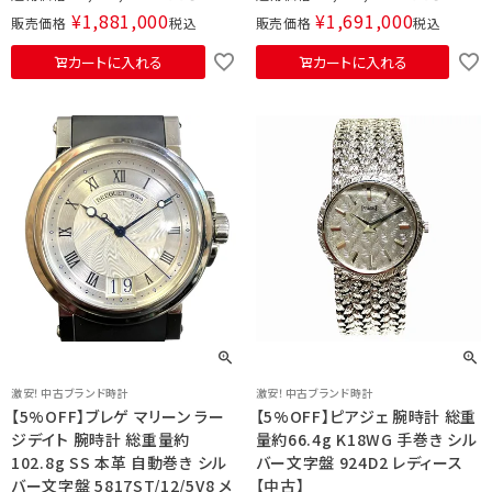
¥
1,881,000
¥
1,691,000
販売価格
税込
販売価格
税込
カートに入れる
カートに入れる
激安！中古ブランド時計
激安！中古ブランド時計
【5%OFF】ブレゲ マリーン ラー
【5%OFF】ピアジェ 腕時計 総重
ジデイト 腕時計 総重量約
量約66.4g K18WG 手巻き シル
102.8g SS 本革 自動巻き シル
バー文字盤 924D2 レディース
バー文字盤 5817ST/12/5V8 メ
【中古】