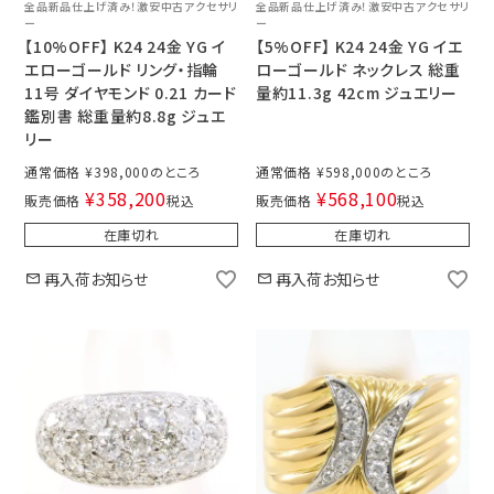
全品新品仕上げ済み！激安中古アクセサリ
全品新品仕上げ済み！激安中古アクセサリ
ー
ー
【10%OFF】 K24 24金 YG イ
【5%OFF】 K24 24金 YG イエ
エローゴールド リング・指輪
ローゴールド ネックレス 総重
11号 ダイヤモンド 0.21 カード
量約11.3g 42cm ジュエリー
鑑別書 総重量約8.8g ジュエ
リー
通常価格
¥
398,000
通常価格
¥
598,000
¥
358,200
¥
568,100
販売価格
税込
販売価格
税込
在庫切れ
在庫切れ
再入荷お知らせ
再入荷お知らせ