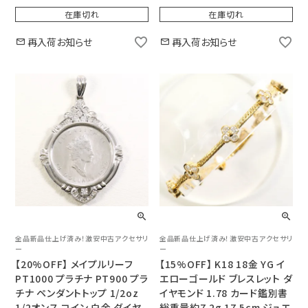
在庫切れ
在庫切れ
再入荷お知らせ
再入荷お知らせ
全品新品仕上げ済み！激安中古アクセサリ
全品新品仕上げ済み！激安中古アクセサリ
ー
ー
【20%OFF】 メイプルリーフ
【15%OFF】 K18 18金 YG イ
PT1000 プラチナ PT900 プラ
エローゴールド ブレスレット ダ
チナ ペンダントトップ 1/2oz
イヤモンド 1.78 カード鑑別書
1/2オンス コイン 白金 ダイヤ
総重量約7.2g 17.5cm ジュエ