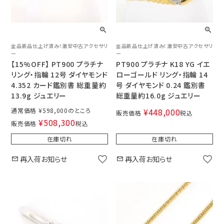
全品新品仕上げ済み！激安中古アクセサリ
全品新品仕上げ済み！激安中古アクセサリ
ー
ー
【15%OFF】 PT900 プラチナ
PT900 プラチナ K18 YG イエ
リング・指輪 12号 ダイヤモンド
ローゴールド リング・指輪 14
4.352 カード鑑別書 総重量約
号 ダイヤモンド 0.24 鑑別書
13.9g ジュエリー
総重量約16.0g ジュエリー
通常価格
¥
598,000
¥
448,000
販売価格
税込
¥
508,300
販売価格
税込
在庫切れ
在庫切れ
再入荷お知らせ
再入荷お知らせ