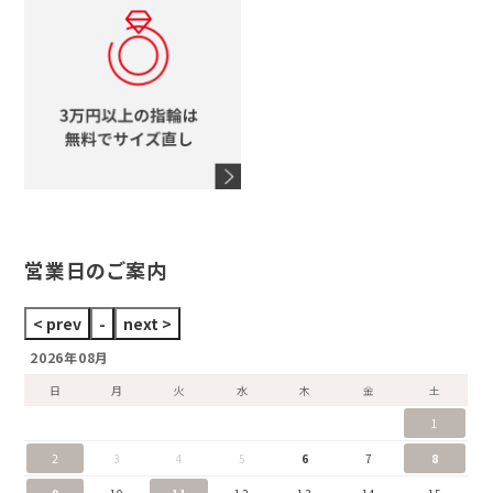
ロレックス
スタージュエリー
オメガ
アガット
タグホイヤー
ウノアエレ
セイコー
ブランドジュエリーをすべて見る
ブランドをすべて見る
営業日のご案内
2026年08月
日
月
火
水
木
金
土
1
2
3
4
5
6
7
8