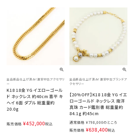
全品新品仕上げ済み！激安中古アクセサリ
全品新品仕上げ済み！激安中古ブランドア
ー
クセサリー
K18 18金 YG イエローゴール
【20%OFF】K18 18金 YG イエ
ド ネックレス 約40cm 喜平 キ
ローゴールド ネックレス 南洋
ヘイ 6面 ダブル 総重量約
真珠 カード鑑別書 総重量約
20.0g
84.1g 約45cm
¥
452,000
通常価格
¥
798,000
販売価格
税込
¥
638,400
販売価格
税込