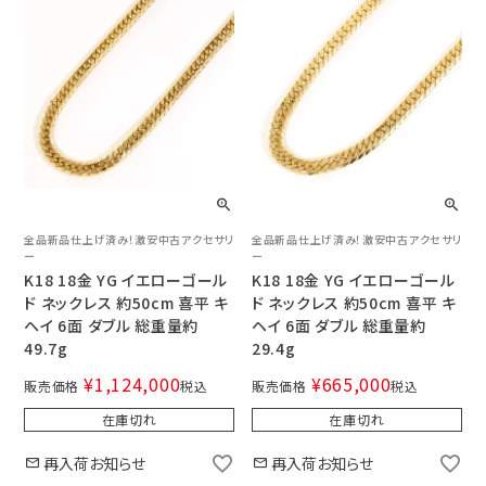
全品新品仕上げ済み！激安中古アクセサリ
全品新品仕上げ済み！激安中古アクセサリ
ー
ー
K18 18金 YG イエローゴール
K18 18金 YG イエローゴール
ド ネックレス 約50cm 喜平 キ
ド ネックレス 約50cm 喜平 キ
ヘイ 6面 ダブル 総重量約
ヘイ 6面 ダブル 総重量約
49.7g
29.4g
¥
1,124,000
¥
665,000
販売価格
税込
販売価格
税込
在庫切れ
在庫切れ
再入荷お知らせ
再入荷お知らせ